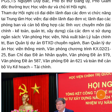
PGS,TS Nguyễn Duy Bắc, Phó Bí thư Đảng ủy, Phó Giám
đốc thường trực Học viện dự và chủ trì Hội nghị.
Tham dự Hội nghị có đại diện lãnh đạo các đơn vị chức năng
tại Trung tâm Học viện; đại diện lãnh đạo đơn vị; lãnh đạo các
phòng ban và cán bộ tổng hợp các lĩnh vực chuyên môn (tài
chính - kế toán, quản trị, xây dựng) của các đơn vị sử dụng
ngân sách: Văn phòng Học viện, Nhà xuất bản Lý luận chính
trị, Ban Quản lý dự án ĐTXD chuyên ngành, Ban Quản lý dự
án Học viện thông minh, Văn phòng chương trình KX.02/21-
25, Ban Chỉ đạo Đề án Nhân quyền, Văn phòng Đề án 979,
Văn phòng Đề án 587, Văn phòng Đề án 621 và toàn thể cán
bộ Vụ Kế hoạch – Tài chính.