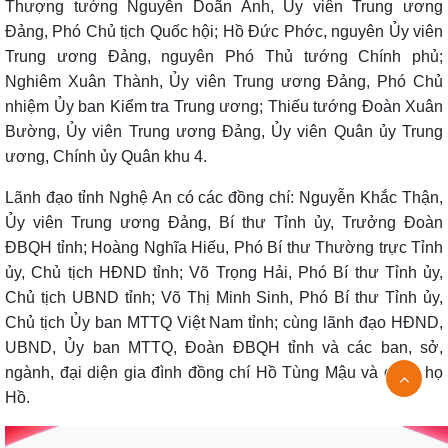
Thượng tướng Nguyễn Doãn Anh, Ủy viên Trung ương
Đảng, Phó Chủ tịch Quốc hội; Hồ Đức Phớc, nguyên Ủy viên
Trung ương Đảng, nguyên Phó Thủ tướng Chính phủ;
Nghiêm Xuân Thành, Ủy viên Trung ương Đảng, Phó Chủ
nhiệm Ủy ban Kiểm tra Trung ương; Thiếu tướng Đoàn Xuân
Bường, Ủy viên Trung ương Đảng, Ủy viên Quân ủy Trung
ương, Chính ủy Quân khu 4.
Lãnh đạo tỉnh Nghệ An có các đồng chí: Nguyễn Khắc Thận,
Ủy viên Trung ương Đảng, Bí thư Tỉnh ủy, Trưởng Đoàn
ĐBQH tỉnh; Hoàng Nghĩa Hiếu, Phó Bí thư Thường trực Tỉnh
ủy, Chủ tịch HĐND tỉnh; Võ Trọng Hải, Phó Bí thư Tỉnh ủy,
Chủ tịch UBND tỉnh; Võ Thị Minh Sinh, Phó Bí thư Tỉnh ủy,
Chủ tịch Ủy ban MTTQ Việt Nam tỉnh; cùng lãnh đạo HĐND,
UBND, Ủy ban MTTQ, Đoàn ĐBQH tỉnh và các ban, sở,
ngành, đại diện gia đình đồng chí Hồ Tùng Mậu và dòng họ
Hồ.