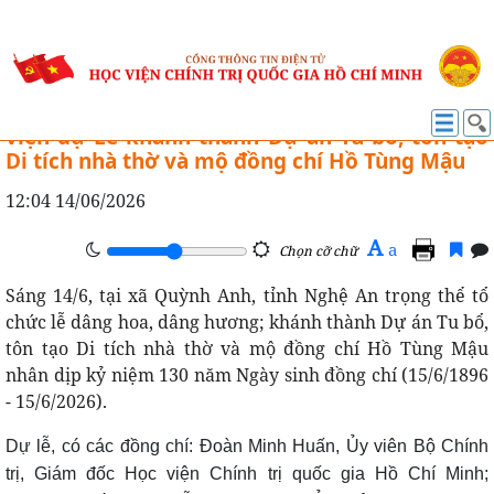
TIN HOẠT ĐỘNG
Đồng chí Ủy viên Bộ Chính trị, Giám đốc Học
viện dự Lễ khánh thành Dự án Tu bổ, tôn tạo
Di tích nhà thờ và mộ đồng chí Hồ Tùng Mậu
12:04 14/06/2026
A
a
Chọn cỡ chữ
Sáng 14/6, tại xã Quỳnh Anh, tỉnh Nghệ An trọng thể tổ
chức lễ dâng hoa, dâng hương; khánh thành Dự án Tu bổ,
tôn tạo Di tích nhà thờ và mộ đồng chí Hồ Tùng Mậu
nhân dịp kỷ niệm 130 năm Ngày sinh đồng chí (15/6/1896
- 15/6/2026).
Dự lễ, có các đồng chí: Đoàn Minh Huấn, Ủy viên Bộ Chính
trị, Giám đốc Học viện Chính trị quốc gia Hồ Chí Minh;