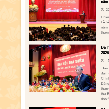
năm 
22
Chiều
Lễ bế
năm 
thườn
Đại 
2025
15
Thực 
đại h
Chính
Đảng
thức 
thư 
đạo Đ