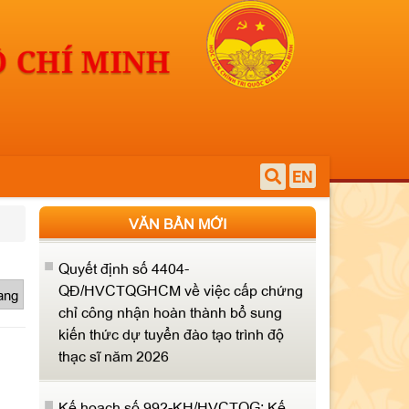
Thông báo số 615-TB/HVCTQGHCM
về kết quả xét bổ nhiệm lại, công
nhận và bổ nhiệm chức danh giáo sư,
phó giáo sư Học viện
Quyết định số 1258-QĐ/HVCTQG về
việc công khai tình hình quản lý, sử
EN
dụng tài sản công năm 2025
VĂN BẢN MỚI
Quyết định số 4404-
QĐ/HVCTQGHCM về việc cấp chứng
chỉ công nhận hoàn thành bổ sung
rang
kiến thức dự tuyển đào tạo trình độ
thạc sĩ năm 2026
Kế hoạch số 992-KH/HVCTQG: Kế
hoạch Hành động 100 ngày triển khai