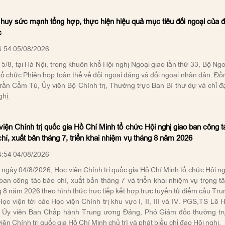
 huy sức mạnh tổng hợp, thực hiện hiệu quả mục tiêu đối ngoại của đ
c
:54 05/08/2026
5/8, tại Hà Nội, trong khuôn khổ Hội nghị Ngoại giao lần thứ 33, Bộ Ngo
tổ chức Phiên họp toàn thể về đối ngoại đảng và đối ngoại nhân dân. Đồ
rần Cẩm Tú, Ủy viên Bộ Chính trị, Thường trực Ban Bí thư dự và chỉ đ
ghị.
iện Chính trị quốc gia Hồ Chí Minh tổ chức Hội nghị giao ban công t
hí, xuất bản tháng 7, triển khai nhiệm vụ tháng 8 năm 2026
:54 04/08/2026
ngày 04/8/2026, Học viện Chính trị quốc gia Hồ Chí Minh tổ chức Hội ng
ban công tác báo chí, xuất bản tháng 7 và triển khai nhiệm vụ trọng t
 8 năm 2026 theo hình thức trực tiếp kết hợp trực tuyến từ điểm cầu Tru
ọc viện tới các Học viện Chính trị khu vực I, II, III và IV. PGS,TS Lê H
, Ủy viên Ban Chấp hành Trung ương Đảng, Phó Giám đốc thường tr
iện Chính trị quốc gia Hồ Chí Minh chủ trì và phát biểu chỉ đạo Hội nghị.