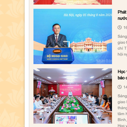
Phát
nướ
16
Sáng 
giao 
chí T
hội n
Học v
báo c
14
Sáng 
giao 
tháng
tâm H
Bình
Học v