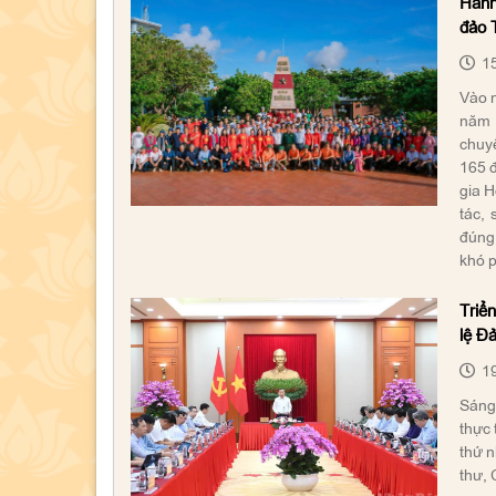
Hành 
đảo 
15
Vào 
năm 
chuyế
165 đ
gia H
tác,
đúng 
khó p
Triển
lệ Đ
19
Sáng
thực 
thứ n
thư, 