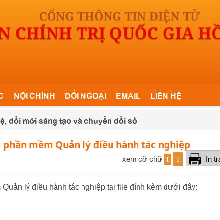
C
NỘI CHÍNH
ĐỐI NGOẠI
EMAIL
LIÊN HỆ
ệ, đổi mới sáng tạo và chuyển đổi số
g phần mềm Quản lý điều hành tác nghiệp
xem cỡ chữ
In t
T
T
uản lý điều hành tác nghiệp tại file đính kèm dưới đây: