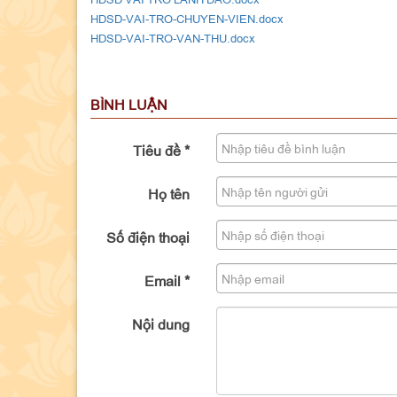
HDSD-VAI-TRO-CHUYEN-VIEN.docx
HDSD-VAI-TRO-VAN-THU.docx
BÌNH LUẬN
Tiêu đề
*
Họ tên
Số điện thoại
Email
*
Nội dung