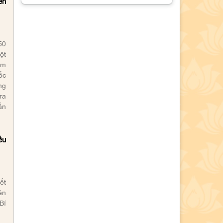
ển
triển Việt Nam trong tầm nhìn đến
năm 2130”
Hội thảo khoa học “Đồng chí Lê
50
Quang Đạo - nhà lãnh đạo tài năng
ột
của Đảng và cách mạng Việt Nam”
ồm
ốc
Mục lục Tạp chí Thông tin khoa học
ng
Lý luận chính trị số 7 năm 2026
ra
ấn
Bế giảng Lớp tập huấn giảng viên
giảng dạy nội dung giáo trình Cao
cấp lý luận chính trị mới, môn Nhà
ều
nước và Pháp luật Việt Nam
Thông báo tổ chức bảo vệ luận án
tiến sĩ cho Nghiên cứu sinh Lê Thị
ết
ên
Phương
Bí