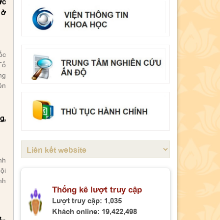
ức
 ở
Thông báo tổ chức bảo vệ luận án
tiến sĩ cho Nghiên cứu sinh Nguyễn
Minh Hải
ốc
Mục lục Tạp chí Kinh tế và Quản lý,
Tổ
số 92 (4-2026)
ng
ên
Mục lục Tạp chí Kinh tế và Quản lý,
số 90 (02-2026)
g,
Mục lục Tạp chí Kinh tế và Quản lý,
số 89 (01-2026)
Sinh hoạt chuyên đề: “Nghị quyết số
nh
80-NQ/TW ngày 07/01/2026 của Bộ
ội
Chính trị về phát triển văn hoá Việt
nh
Thống kê lượt truy cập
Nam”
Lượt truy cập:
1,035
Khách online:
19,422,498
Tọa đàm khoa học “Mô hình phát