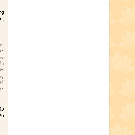
ng
n,
nh
ến
hực
ốc
ức
ng
Hồ
nh
ập
ên