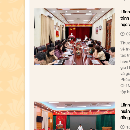
Lãnh
trình
học v
09
Thực 
về tr
tạo t
hiện
gia H
và gi
Phúc
Chí M
tập h
Lãnh
huấn 
đồng 
18