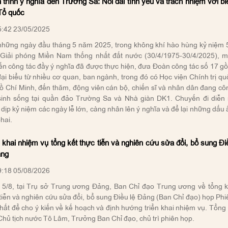
trình ý nghĩa đến Trường Sa: Nối dài tình yêu và trách nhiệm với bi
Tổ quốc
:42 23/05/2025
những ngày đầu tháng 5 năm 2025, trong không khí hào hùng kỷ niệm 
Giải phóng Miền Nam thống nhất đất nước (30/4/1975-30/4/2025), m
n công tác đầy ý nghĩa đã được thực hiện, đưa Đoàn công tác số 17 g
ại biểu từ nhiều cơ quan, ban ngành, trong đó có Học viện Chính trị qu
ồ Chí Minh, đến thăm, động viên cán bộ, chiến sĩ và nhân dân đang cô
 sinh sống tại quần đảo Trường Sa và Nhà giàn DK1. Chuyến đi diễn 
dịp kỷ niệm các ngày lễ lớn, càng nhân lên ý nghĩa và để lại những dấu 
hai.
 khai nhiệm vụ tổng kết thực tiễn và nghiên cứu sửa đổi, bổ sung Đi
ảng
:18 05/08/2026
 5/8, tại Trụ sở Trung ương Đảng, Ban Chỉ đạo Trung ương về tổng k
tiễn và nghiên cứu sửa đổi, bổ sung Điều lệ Đảng (Ban Chỉ đạo) họp Phi
hất để cho ý kiến về kế hoạch và định hướng triển khai nhiệm vụ. Tổng 
Chủ tịch nước Tô Lâm, Trưởng Ban Chỉ đạo, chủ trì phiên họp.