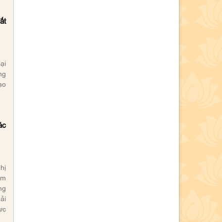
ất
ại
ng
ạo
ác
hị
âm
ng
ải
ực