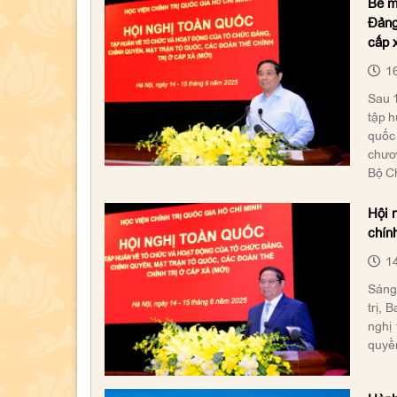
Bế m
Đảng
cấp 
16
Sau 1
tập h
quốc 
chươ
Bộ Ch
Hội 
chính
14
Sáng 
trị, 
nghị
quyền