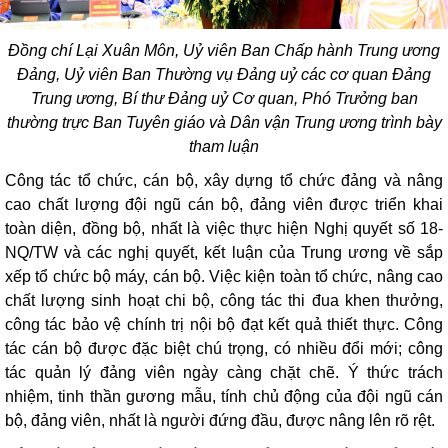
Đồng chí Lại Xuân Môn, Uỷ viên Ban Chấp hành Trung ương
Đảng, Uỷ viên Ban Thường vụ Đảng uỷ các cơ quan Đảng
Trung ương, Bí thư Đảng uỷ Cơ quan, Phó Trưởng ban
thường trực Ban Tuyên giáo và Dân vận Trung ương trình bày
tham luận
Công tác tổ chức, cán bộ, xây dựng tổ chức đảng và nâng
cao chất lượng đội ngũ cán bộ, đảng viên được triển khai
toàn diện, đồng bộ, nhất là việc thực hiện Nghị quyết số 18-
NQ/TW và các nghị quyết, kết luận của Trung ương về sắp
xếp tổ chức bộ máy, cán bộ. Việc kiện toàn tổ chức, nâng cao
chất lượng sinh hoạt chi bộ, công tác thi đua khen thưởng,
công tác bảo vệ chính trị nội bộ đạt kết quả thiết thực. Công
tác cán bộ được đặc biệt chú trọng, có nhiều đổi mới; công
tác quản lý đảng viên ngày càng chặt chẽ. Ý thức trách
nhiệm, tinh thần gương mẫu, tính chủ động của đội ngũ cán
bộ, đảng viên, nhất là người đứng đầu, được nâng lên rõ rệt.