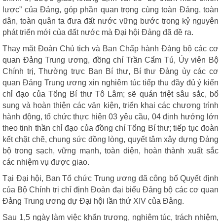
lược” của Đảng, góp phần quan trọng cùng toàn Đảng, toàn
dân, toàn quân ta đưa đất nước vững bước trong kỷ nguyên
phát triển mới của đất nước mà Đại hội Đảng đã đề ra.
Thay mặt Đoàn Chủ tịch và Ban Chấp hành Đảng bộ các cơ
quan Đảng Trung ương, đồng chí Trần Cẩm Tú, Ủy viên Bộ
Chính trị, Thường trực Ban Bí thư, Bí thư Đảng ủy các cơ
quan Đảng Trung ương xin nghiêm túc tiếp thu đầy đủ ý kiến
chỉ đạo của Tổng Bí thư Tô Lâm; sẽ quán triệt sâu sắc, bổ
sung và hoàn thiện các văn kiện, triển khai các chương trình
hành động, tổ chức thực hiện 03 yêu cầu, 04 định hướng lớn
theo tinh thần chỉ đạo của đồng chí Tổng Bí thư; tiếp tục đoàn
kết chặt chẽ, chung sức đồng lòng, quyết tâm xây dựng Đảng
bộ trong sạch, vững mạnh, toàn diện, hoàn thành xuất sắc
các nhiệm vụ được giao.
Tại Đại hội, Ban Tổ chức Trung ương đã công bố Quyết định
của Bộ Chính trị chỉ định Đoàn đại biểu Đảng bộ các cơ quan
Đảng Trung ương dự Đại hội lần thứ XIV của Đảng.
Sau 1,5 ngày làm việc khẩn trương, nghiêm túc, trách nhiệm,