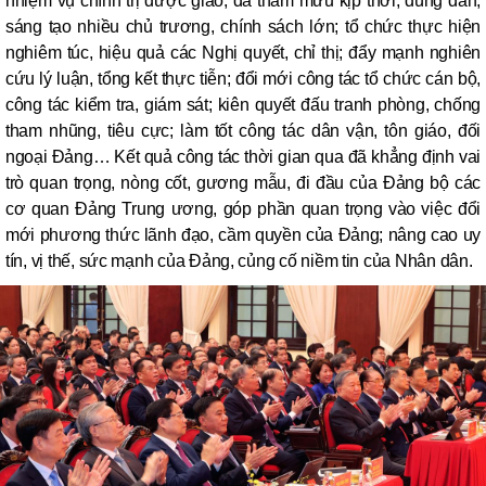
nhiệm vụ chính trị được giao; đã tham mưu kịp thời, đúng đắn,
sáng tạo nhiều chủ trương, chính sách lớn; tổ chức thực hiện
nghiêm túc, hiệu quả các Nghị quyết, chỉ thị; đẩy mạnh nghiên
cứu lý luận, tổng kết thực tiễn; đổi mới công tác tổ chức cán bộ,
công tác kiểm tra, giám sát; kiên quyết đấu tranh phòng, chống
tham nhũng, tiêu cực; làm tốt công tác dân vận, tôn giáo, đối
ngoại Đảng… Kết quả công tác thời gian qua đã khẳng định vai
trò quan trọng, nòng cốt, gương mẫu, đi đầu của Đảng bộ các
cơ quan Đảng Trung ương, góp phần quan trọng vào việc đổi
mới phương thức lãnh đạo, cầm quyền của Đảng; nâng cao uy
tín, vị thế, sức mạnh của Đảng, củng cố niềm tin của Nhân dân.