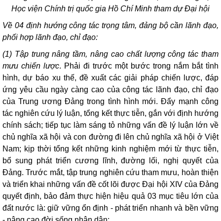
Học viện Chính trị quốc gia Hồ Chí Minh tham dự Đại hội
Về 04 định hướng công tác trọng tâm, đảng bộ cần lãnh đạo,
phối hợp lãnh đạo, chỉ đạo:
(1) Tập trung nâng tầm, nâng cao chất lượng công tác tham
mưu chiến lược
. Phải đi trước một bước trong nắm bắt tình
hình, dự báo xu thế, đề xuất các giải pháp chiến lược, đáp
ứng yêu cầu ngày càng cao của công tác lãnh đạo, chỉ đạo
của Trung ương Đảng trong tình hình mới. Đẩy mạnh công
tác nghiên cứu lý luận, tổng kết thực tiễn, gắn với định hướng
chính sách; tiếp tục làm sáng tỏ những vấn đề lý luận lớn về
chủ nghĩa xã hội và con đường đi lên chủ nghĩa xã hội ở Việt
Nam; kịp thời tổng kết những kinh nghiệm mới từ thực tiễn,
bổ sung phát triển cương lĩnh, đường lối, nghị quyết của
Đảng. Trước mắt, tập trung nghiên cứu tham mưu, hoàn thiện
và triển khai những vấn đề cốt lõi được Đại hội XIV của Đảng
quyết định, bảo đảm thực hiện hiệu quả 03 mục tiêu lớn của
đất nước là: giữ vững ổn định - phát triển nhanh và bền vững
- nâng cao đời sống nhân dân;