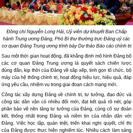
Đồng chí Nguyễn Long Hải, Uỷ viên dự khuyết Ban Chấp
hành Trung ương Đảng, Phó Bí thư thường trực Đảng uỷ các
cơ quan Đảng Trung ương trình bày Dự thảo Báo cáo chính trị
Sau một thời gian hoạt động, đã khẳng định mô hình Đảng bộ
các cơ quan Đảng Trung ương là quyết sách chiến lược
đúng đắn, kịp thời của Đảng về sắp xếp, tinh gọn tổ chức, bộ
máy của hệ thống chính trị, hoạt động hiệu lực, hiệu quả, đáp
ứng yêu cầu, nhiệm vụ trong giai đoạn cách mạng mới.
Công tác xây dựng Đảng về chính trị, tư tưởng, đạo đức và
công tác dân vận có nhiều đổi mới, đạt kết quả rõ nét, góp
phần bảo vệ nền tảng tư tưởng của Đảng, củng cố sự đoàn
kết, thống nhất trong Đảng và niềm tin của nhân dân với
Đảng. Việc học tập, quán triệt, triển khai nghị quyết, chỉ thị
của Đảng được thực hiện nghiêm túc. Nhiều cách làm sáng