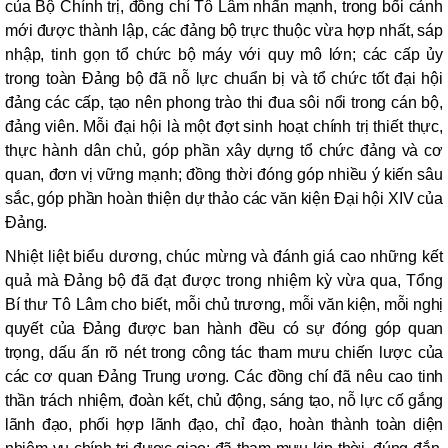
của Bộ Chính trị, đồng chí Tô Lâm nhấn mạnh, trong bối cảnh
mới được thành lập, các đảng bộ trực thuộc vừa hợp nhất, sáp
nhập, tinh gọn tổ chức bộ máy với quy mô lớn; các cấp ủy
trong toàn Đảng bộ đã nỗ lực chuẩn bị và tổ chức tốt đại hội
đảng các cấp, tạo nên phong trào thi đua sôi nổi trong cán bộ,
đảng viên. Mỗi đại hội là một đợt sinh hoạt chính trị thiết thực,
thực hành dân chủ, góp phần xây dựng tổ chức đảng và cơ
quan, đơn vị vững mạnh; đồng thời đóng góp nhiều ý kiến sâu
sắc, góp phần hoàn thiện dự thảo các văn kiện Đại hội XIV của
Đảng.
Nhiệt liệt biểu dương, chúc mừng và đánh giá cao những kết
quả mà Đảng bộ đã đạt được trong nhiệm kỳ vừa qua, Tổng
Bí thư Tô Lâm cho biết,
mỗi chủ trương, mỗi văn kiện, mỗi nghị
quyết của Đảng được ban hành đều có sự đóng góp quan
trọng, dấu ấn rõ nét trong công tác tham mưu chiến lược của
các cơ quan Đảng Trung ương. Các đồng chí đã nêu cao tinh
thần trách nhiệm, đoàn kết, chủ động, sáng tạo, nỗ lực cố gắng
lãnh đạo, phối hợp lãnh đạo, chỉ đạo, hoàn thành toàn diện