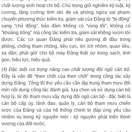
chất lượng sinh hoạt chi bộ. Chú trọng giữ nghiêm kỷ luật, kỷ
cương, tăng cường tính răn đe và phòng ngừa sai phạm;
chuyển phương thức kiểm tra, giám sát của Đảng từ “bị động”
sang “chủ động”, bảo đảm không có “vùng tối”, không có
“khoảng trống” mà công tác kiểm tra, giám sát không vươn tới
được. Các cơ quan Đảng phải nêu gương đi đầu trong
phòng, chống tham nhũng, tiêu cực, lợi ích nhóm, quan liêu,
xa dân; phải giữ cho bộ máy Đảng thật sự trong sạch, tinh
gọn, hiệu lực, hiệu quả;
(4) Đặc biệt coi trọng nâng cao chất lượng đội ngũ cán bộ.
Đây là vấn đề “then chốt của then chốt” trong công tác xây
dựng Đảng. Tổng Bí thư yêu cầu cần tập trung tham mưu đổi
mới nội dung công tác đánh giá, lựa chọn và sử dụng cán bộ
hợp lý, từ đó tham mưu xây dựng đội ngũ cán bộ - đặc biệt là
cán bộ cấp ủy, lãnh đạo, quản lý, cán bộ tham mưu chiến
lược của Đảng và của hệ thống chính trị đáp ứng yêu cầu
nhiệm vụ trong kỷ nguyên mới - kỷ nguyên phát triển thịnh
vượng của đất nước.