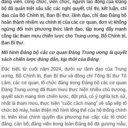
đảng viên, công chức, viên chức, người lao động của Đảng
bộ đã quán triệt sâu sắc các nghị quyết, chỉ thị, kết luận, chỉ
đạo của Bộ Chính trị, Ban Bí thư, lãnh đạo, chỉ đạo Đảng bộ
hoàn thành nhiệm vụ chính trị của các cơ quan, đơn vị; không
ngừng đổi mới phương thức lãnh đạo, tập trung đẩy mạnh
công tác tham mưu chiến lược cho Trung ương, Bộ Chính trị,
Ban Bí thư.
M
ô hình Đảng bộ các cơ quan Đảng Trung ương là quyết
sách chiến lược đúng đắn, kịp thời của Đảng
Đặc biệt, từ cuối năm 2024, dưới sự lãnh đạo của Trung
ương, Bộ Chính trị, Ban Bí thư và đồng chí Tổng Bí thư Tô
Lâm, các cơ quan, tổ chức đảng trong Đảng bộ các cơ quan
Đảng Trung ương đã tham mưu thực hiện nhiều chủ trương,
quyết sách mang tính chiến lược, đột phá, có ý nghĩa lịch sử,
nhất là tham mưu, thực hiện “cuộc cách mạng” về sắp xếp tổ
chức bộ máy, hoàn thiện mô hình tổng thể của hệ thống chính
trị, triển khai chính quyền địa phương hai cấp; các tổ chức
đảng, cán bộ, đảng viên trong toàn Đảng bộ đã gương mẫu,