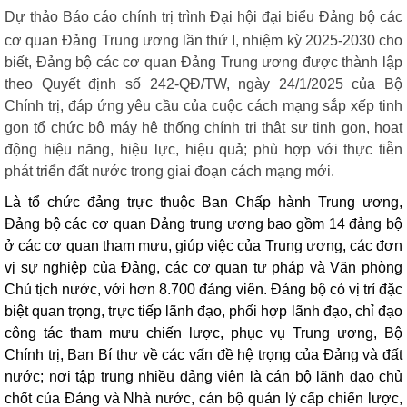
Dự thảo Báo cáo chính trị trình
Đại hội đại biểu Đảng bộ các
cơ quan Đảng Trung ương lần thứ I, nhiệm kỳ 2025-2030
cho
biết, Đảng bộ các cơ quan Đảng Trung ương được thành lập
theo Quyết định số 242-QĐ/TW, ngày 24/1/2025 của Bộ
Chính trị, đáp ứng yêu cầu của cuộc cách mạng sắp xếp tinh
gọn tổ chức bộ máy hệ thống chính trị thật sự tinh gọn, hoạt
động hiệu năng, hiệu lực, hiệu quả; phù hợp với thực tiễn
phát triển đất nước trong giai đoạn cách mạng mới.
Là tổ chức đảng trực thuộc Ban Chấp hành Trung ương,
Đảng bộ các cơ quan Đảng trung ương bao gồm
14 đảng bộ
ở các cơ quan tham mưu, giúp việc của Trung ương, các đơn
vị sự nghiệp của Đảng, các cơ quan tư pháp và Văn phòng
Chủ tịch nước, với hơn 8.700 đảng viên. Đảng bộ có vị trí đặc
biệt quan trọng, trực tiếp lãnh đạo, phối hợp lãnh đạo, chỉ đạo
công tác tham mưu chiến lược, phục vụ Trung ương, Bộ
Chính trị, Ban Bí thư về các vấn đề hệ trọng của Đảng và đất
nước; nơi tập trung nhiều đảng viên là cán bộ lãnh đạo chủ
chốt của Đảng và Nhà nước, cán bộ quản lý cấp chiến lược,