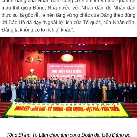
chính đáng của Nhân dân, củng cố niềm tin và mối quan hệ
máu thịt giữa Đảng, Nhà nước với Nhân dân, để Nhân dân
thực sự là gốc rễ, là nền tảng vững chắc của Đảng theo đúng
lời Bác Hồ đã dạy “Ngoài lợi ích của Tổ quốc, của Nhân dân,
Đảng ta không có lợi ích gì khác”.
Tổng Bí thư Tô Lâm chụp ảnh cùng Đoàn đại biểu
Đảng bộ