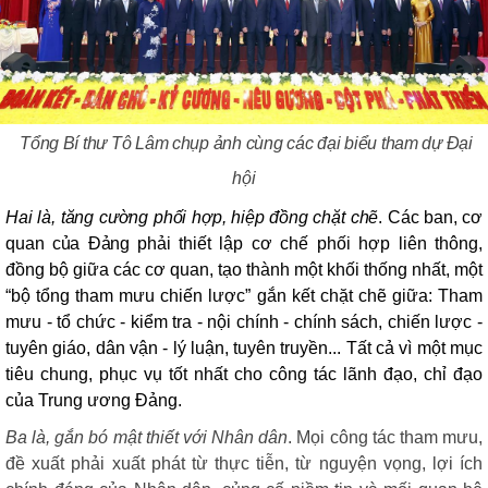
Tổng Bí thư Tô Lâm chụp ảnh cùng các đại biểu tham dự Đại
hội
Hai
là,
t
ăng cường phối hợp, hiệp đồng chặt chẽ
. Các ban, cơ
quan của Đảng phải t
hiết lập cơ chế phối hợp liên thông,
đồng bộ giữa các cơ quan, tạo thành một khối thống nhất, một
“bộ tổng tham mưu chiến lược” gắn kết chặt chẽ giữa: Tham
mưu - tổ chức - kiểm tra - nội chính - chính sách, chiến lược -
tuyên giáo, dân vận - lý luận, tuyên truyền... Tất cả vì một mục
tiêu chung, phục vụ tốt nhất cho công tác lãnh đạo, chỉ đạo
của Trung ương Đảng.
Ba là,
g
ắn bó mật thiết với Nhân dân
. Mọi công tác tham mưu,
đề xuất phải xuất phát từ thực tiễn, từ nguyện vọng, lợi ích