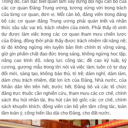
Trong đó, cần đ
ặc biệt quan tâm xây dựng đội ngũ cán bộ của
các cơ quan Đảng Trung ương, tương xứng với trọng trách
của từng cơ quan, đơn vị. Mỗi cán bộ, đảng viên trong đảng
bộ các cơ quan đảng Trung ương phải quán triệt và nhận
thức sâu sắc vai trò, trách nhiệm của mình. Phải thấy rõ vinh
dự được làm việc trong các cơ quan tham mưu chiến lược
của Đảng, đồng thời phải thấy được trách nhiệm rất nặng nề;
từ đó không ngừng rèn luyện bản lĩnh chính trị vững vàng,
giữ gìn phẩm chất đạo đức trong sáng, không ngừng học tập,
nâng cao trình độ, năng lực công tác; đề cao kỷ luật, kỷ
cương, gương mẫu trong lời nói và việc làm; luôn có tư duy
đổi mới, sáng tạo, không bảo thù, trì trệ; dám nghĩ, dám làm,
dám chịu trách nhiệm, đặt lợi ích của Đảng, Nhà nước, của
Nhân dân lên trên hết, trước hết. Đảng bộ và các tổ chức
đảng trực thuộc cần nghiên cứu, tham mưu các cơ chế, chính
sách thu hút nhân tài, thu hút cán bộ giỏi; các cơ chế, chính
sách khuyến khích, động viên cán bộ yên tâm công tác, toàn
tâm toàn ý, cống hiến lâu dài cho Đảng, cho đất nước.