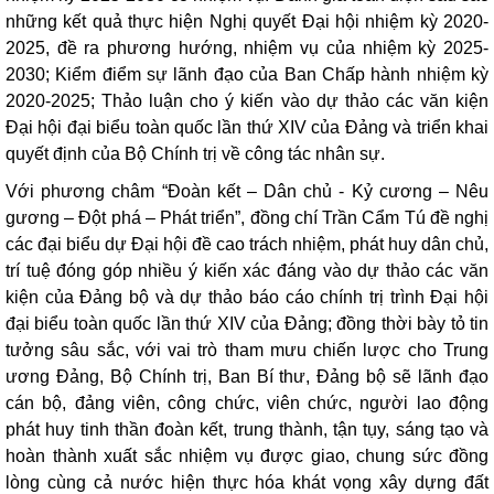
những kết quả thực hiện Nghị quyết Đại hội nhiệm kỳ 2020-
2025, đề ra phương hướng, nhiệm vụ của nhiệm kỳ 2025-
2030; Kiểm điểm sự lãnh đạo của Ban Chấp hành nhiệm kỳ
2020-2025; Thảo luận cho ý kiến vào dự thảo các văn kiện
Đại hội đại biểu toàn quốc lần thứ XIV của Đảng và triển khai
quyết định của Bộ Chính trị về công tác nhân sự.
Với phương châm “Đoàn kết – Dân chủ - Kỷ cương – Nêu
gương – Đột phá – Phát triển”, đồng chí Trần Cẩm Tú
đề nghị
các đại biểu dự Đại hội đề cao trách nhiệm, phát huy dân chủ,
trí tuệ đóng góp nhiều ý kiến xác đáng vào dự thảo các văn
kiện của Đảng bộ và dự thảo báo cáo chính trị trình Đại hội
đại biểu toàn quốc lần thứ XIV của Đảng; đồng thời bày tỏ tin
tưởng sâu sắc, với vai trò tham mưu chiến lược cho Trung
ương Đảng, Bộ Chính trị, Ban Bí thư, Đảng bộ sẽ lãnh đạo
cán bộ, đảng viên, công chức, viên chức, người lao động
phát huy tinh thần đoàn kết, trung thành, tận tụy, sáng tạo và
hoàn thành xuất sắc nhiệm vụ được giao, chung sức đồng
lòng cùng cả nước hiện thực hóa khát vọng xây dựng đất