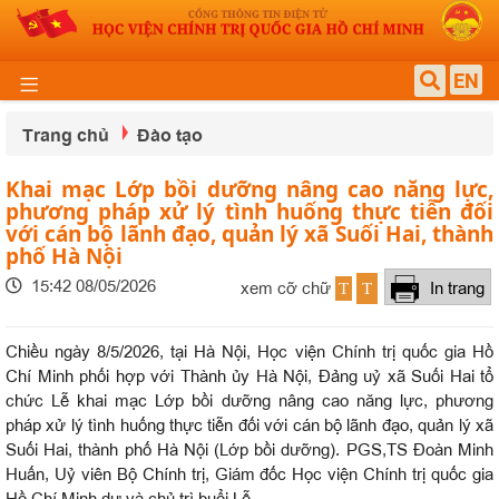
EN
Trang chủ
Đào tạo
Khai mạc Lớp bồi dưỡng nâng cao năng lực,
phương pháp xử lý tình huống thực tiễn đối
với cán bộ lãnh đạo, quản lý xã Suối Hai, thành
phố Hà Nội
15:42 08/05/2026
xem cỡ chữ
In trang
T
T
Chiều ngày 8/5/2026, tại Hà Nội, Học viện Chính trị quốc gia Hồ
Chí Minh phối hợp với Thành ủy Hà Nội, Đảng uỷ xã Suối Hai tổ
chức Lễ khai mạc Lớp bồi dưỡng nâng cao năng lực, phương
pháp xử lý tình huống thực tiễn đối với cán bộ lãnh đạo, quản lý xã
Suối Hai, thành phố Hà Nội (Lớp bồi dưỡng). PGS,TS Đoàn Minh
Huấn, Uỷ viên Bộ Chính trị, Giám đốc Học viện Chính trị quốc gia
Hồ Chí Minh dự và chủ trì buổi Lễ.