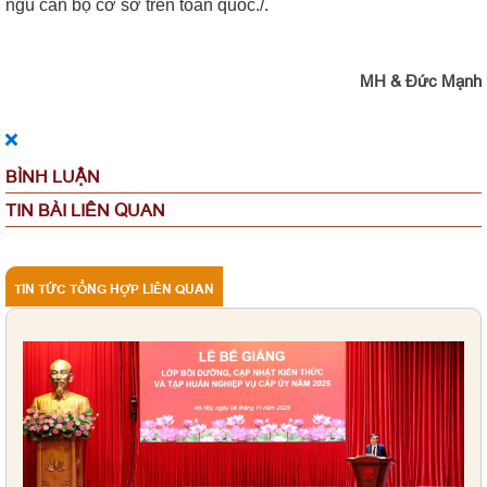
ngũ cán bộ cơ sở trên toàn quốc./.
MH & Đức Mạnh
BÌNH LUẬN
TIN BÀI LIÊN QUAN
TIN TỨC TỔNG HỢP LIÊN QUAN