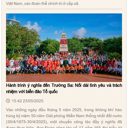
Việt Nam, các đoàn thể chính trị ở cấp xã.
Hành trình ý nghĩa đến Trường Sa: Nối dài tình yêu và trách
nhiệm với biển đảo Tổ quốc
15:42 23/05/2025
Vào những ngày đầu tháng 5 năm 2025, trong không khí hào
hùng kỷ niệm 50 năm Giải phóng Miền Nam thống nhất đất nước
(30/4/1975-30/4/2025), một chuyến công tác đầy ý nghĩa đã
được thực hiện, đưa Đoàn công tác số 17 gồm 165 đại biểu từ