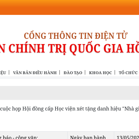
IỆU
VĂN BẢN ĐIỀU HÀNH
ĐÀO TẠO
KHOA HỌC
TỔ CHỨC
uộc họp Hội đồng cấp Học viện xét tặng danh hiệu "Nhà g
 báo - công văn;
Ngày ban hành
13/05/20