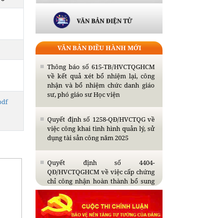
VĂN BẢN ĐIỀU HÀNH MỚI
Thông báo số 615-TB/HVCTQGHCM
về kết quả xét bổ nhiệm lại, công
nhận và bổ nhiệm chức danh giáo
sư, phó giáo sư Học viện
pdf
Quyết định số 1258-QĐ/HVCTQG về
việc công khai tình hình quản lý, sử
dụng tài sản công năm 2025
Quyết định số 4404-
QĐ/HVCTQGHCM về việc cấp chứng
chỉ công nhận hoàn thành bổ sung
kiến thức dự tuyển đào tạo trình độ
thạc sĩ năm 2026