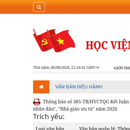
Thứ năm, 06/08/2026, 22:24:41 GMT+0
GIỚI TH
VĂN BẢN ĐIỀU HÀNH
Thông báo số 385-TB/HVCTQG Kết luận c
nhân dân", "Nhà giáo ưu tú" năm 2026
Trích yếu:
Loại văn bản
Văn bản quản lý; Thông