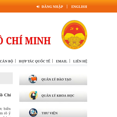
ĐĂNG NHẬP
ENGLISH
 CÁN BỘ
HỢP TÁC QUỐC TẾ
EMAIL
LIÊN HỆ
Hồ Chí
ợc biên
m rõ ý