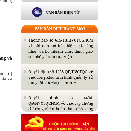
ây dựng
VĂN BẢN ĐIỀU HÀNH MỚI
Thông báo số 615-TB/HVCTQGHCM
về kết quả xét bổ nhiệm lại, công
nhận và bổ nhiệm chức danh giáo
sư, phó giáo sư Học viện
ảng và
Quyết định số 1258-QĐ/HVCTQG về
ính trị
việc công khai tình hình quản lý, sử
” đã và
Bế giảng Lớp tập huấn giáo trình
dụng tài sản công năm 2025
Cao cấp lý luận chính trị và mô hình
đồng kiến tạo tri thức, giá trị mới
Quyết định số 4404-
Thông báo tổ chức bảo vệ luận án
QĐ/HVCTQGHCM về việc cấp chứng
tiến sĩ cho Nghiên cứu sinh Nguyễn
chỉ công nhận hoàn thành bổ sung
Thị Thùy Giao
kiến thức dự tuyển đào tạo trình độ
thạc sĩ năm 2026
Khai giảng Lớp Cao cấp lý luận