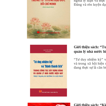
nghĩa lý luận và thự
Đảng và rèn luyện đạ
Giới thiệu sách: “
quản lý nhà nước hi
“Tư duy nhiệm kỳ” và
và trong xã hội hiện
đang thực sự là căn b
Giới thiệu sách: “K