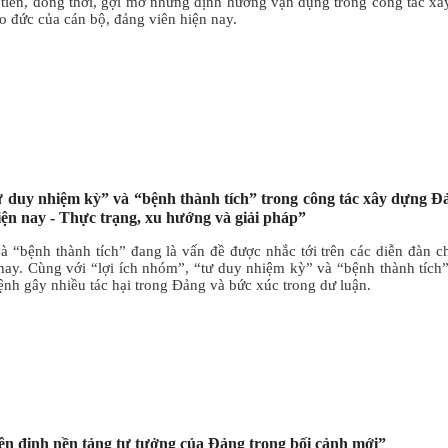
c tiễn, đồng thời, gợi mở những định hướng vận dụng trong công tác x
o đức của cán bộ, đảng viên hiện nay.
Tư duy nhiệm kỳ” và “bệnh thành tích” trong công tác xây dựng Đ
ện nay - Thực trạng, xu hướng và giải pháp”
 “bệnh thành tích” đang là vấn đề được nhắc tới trên các diễn đàn ch
 nay. Cùng với “lợi ích nhóm”, “tư duy nhiệm kỳ” và “bệnh thành tích
ệnh gây nhiều tác hại trong Đảng và bức xúc trong dư luận.
iên định nền tảng tư tưởng của Đảng trong bối cảnh mới”