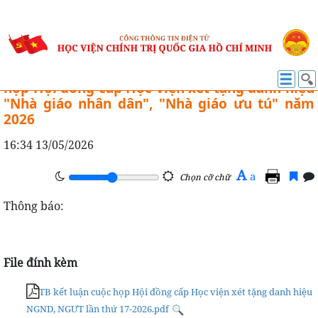
TỔ CHỨC - CÁN BỘ
Thông báo số 385-TB/HVCTQG Kết luận cuộc
họp Hội đồng cấp Học viện xét tặng danh hiệu
"Nhà giáo nhân dân", "Nhà giáo ưu tú" năm
2026
16:34 13/05/2026
A
a
Chọn cỡ chữ
Thông báo:
File đính kèm
TB kết luận cuộc họp Hội đồng cấp Học viện xét tặng danh hiệu
NGND, NGƯT lần thứ 17-2026.pdf