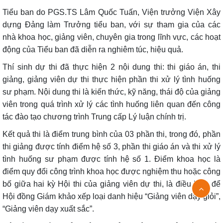
Tiểu ban
do
PGS.TS Lâm Quốc Tuấn, Viện trưởng Viện Xây
dựng Đảng
làm Trưởng tiểu ban, với sự tham gia của các
nhà khoa học, giảng viên, chuyên gia trong lĩnh vực, các hoạt
động của Tiểu ban đã diễn ra nghiêm túc, hiệu quả.
Thí sinh dự thi đã thực hiện 2 nội dung thi: thi giáo án, thi
giảng, giảng viên dự thi thực hiện phần thi xử lý tình huống
sư phạm. Nội dung thi là kiến thức, kỹ năng, thái độ của giảng
viên trong quá trình xử lý các tình huống liên quan đến công
tác đào tạo chương trình Trung cấp Lý luận chính trị.
Kết quả thi là điểm trung bình của 03 phần thi, trong đó, phần
thi giảng được tính điểm hệ số 3, phần thi giáo án và thi xử lý
tình huống sư phạm được tính hệ số 1. Điểm khoa học là
điểm quy đổi công trình khoa học được nghiệm thu hoặc công
bố giữa hai kỳ Hội thi của giảng viên dự thi, là điều kiện để
Hội đồng Giám khảo xếp loại danh hiệu “Giảng viên dạy giỏi”,
“Giảng viên dạy xuất sắc”.