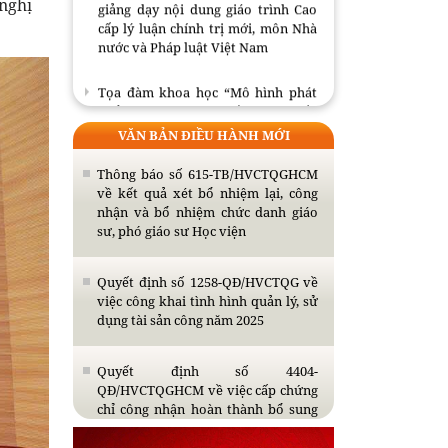
 nghị
giảng dạy nội dung giáo trình Cao
cấp lý luận chính trị mới, môn Nhà
nước và Pháp luật Việt Nam
Tọa đàm khoa học “Mô hình phát
triển Việt Nam trong tầm nhìn đến
năm 2130”
VĂN BẢN ĐIỀU HÀNH MỚI
Hội thảo khoa học “Đồng chí Lê
Thông báo số 615-TB/HVCTQGHCM
Quang Đạo - nhà lãnh đạo tài năng
về kết quả xét bổ nhiệm lại, công
của Đảng và cách mạng Việt Nam”
nhận và bổ nhiệm chức danh giáo
sư, phó giáo sư Học viện
Mục lục Tạp chí Thông tin khoa học
Lý luận chính trị số 7 năm 2026
Quyết định số 1258-QĐ/HVCTQG về
việc công khai tình hình quản lý, sử
Bế giảng Lớp tập huấn giảng viên
dụng tài sản công năm 2025
giảng dạy nội dung giáo trình Cao
cấp lý luận chính trị mới, môn Nhà
Quyết định số 4404-
nước và Pháp luật Việt Nam
QĐ/HVCTQGHCM về việc cấp chứng
chỉ công nhận hoàn thành bổ sung
kiến thức dự tuyển đào tạo trình độ
thạc sĩ năm 2026