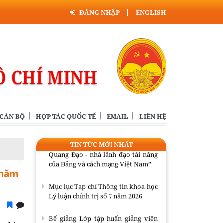
ĐĂNG NHẬP
ENGLISH
Mục lục Tạp chí Thông tin khoa học
Lý luận chính trị số 7 năm 2026
Bế giảng Lớp tập huấn giảng viên
giảng dạy nội dung giáo trình Cao
cấp lý luận chính trị mới, môn Nhà
nước và Pháp luật Việt Nam
Tọa đàm khoa học “Mô hình phát
triển Việt Nam trong tầm nhìn đến
 CÁN BỘ
HỢP TÁC QUỐC TẾ
EMAIL
LIÊN HỆ
năm 2130”
Hội thảo khoa học “Đồng chí Lê
TIN TỨC MỚI NHẤT
Quang Đạo - nhà lãnh đạo tài năng
của Đảng và cách mạng Việt Nam”
 năm
Mục lục Tạp chí Thông tin khoa học
Lý luận chính trị số 7 năm 2026
Bế giảng Lớp tập huấn giảng viên