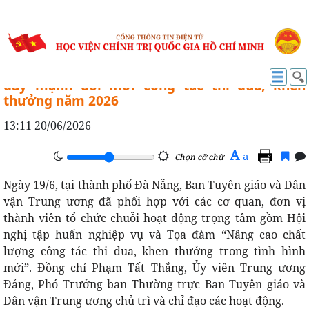
THI ĐUA - KHEN THƯỞNG
Khối thi đua các cơ quan Đảng Trung ương
đẩy mạnh đổi mới công tác thi đua, khen
thưởng năm 2026
13:11 20/06/2026
A
a
Chọn cỡ chữ
Ngày 19/6, tại thành phố Đà Nẵng, Ban Tuyên giáo và Dân
vận Trung ương đã phối hợp với các cơ quan, đơn vị
thành viên tổ chức chuỗi hoạt động trọng tâm gồm Hội
nghị tập huấn nghiệp vụ và Tọa đàm “Nâng cao chất
lượng công tác thi đua, khen thưởng trong tình hình
mới”. Đồng chí Phạm Tất Thắng, Ủy viên Trung ương
Đảng, Phó Trưởng ban Thường trực Ban Tuyên giáo và
Dân vận Trung ương chủ trì và chỉ đạo các hoạt động.