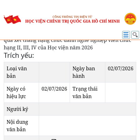
VĂN BẢN ĐIỀU HÀNH
Thông báo số 517-TB/HVCTQG về phúc khảo kết
quả xét thăng hạng chức danh nghề nghiệp viên chức
hạng II, III, IV của Học viện năm 2026
Trích yếu:
Loại văn
Ngày ban
02/07/2026
bản
hành
Ngày có
02/07/2026
Trạng thái
hiệu lực
văn bản
Người ký
Nội dung
văn bản