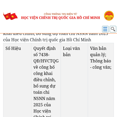
VĂN BẢN MỚI
Quyết định số 7438-QĐ/HVCTQG về công bố công
khai điều chỉnh, bổ sung dự toán chi NSNN năm 2025
của Học viện Chính trị quốc gia Hồ Chí Minh
Số Hiệu
Quyết định
Loại văn
Văn bản
số 7438-
bản
quản lý;
QĐ/HVCTQG
Thông báo
về công bố
- công văn;
công khai
điều chỉnh,
bổ sung dự
toán chi
NSNN năm
2025 của
Học viện