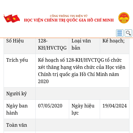
VĂN BẢN MỚI
128-KH/HVCTQG
Số Hiệu
128-
Loại văn
Kế hoạch;
KH/HVCTQG
bản
Trích yếu
Kế hoạch số 128-KH/HVCTQG tổ chức
xét thăng hạng viên chức của Học viện
Chính trị quốc gia Hồ Chí Minh năm
2020
Người ký
Ngày ban
07/05/2020
Ngày hiệu
19/04/2024
hành
lực
Toàn văn