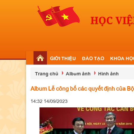
GIỚI THIỆU
ĐÀO TẠO
KHOA HỌ
Trang chủ
Album ảnh
Hình ảnh
Album Lễ công bố các quyết định của Bộ 
14:32 14/09/2023