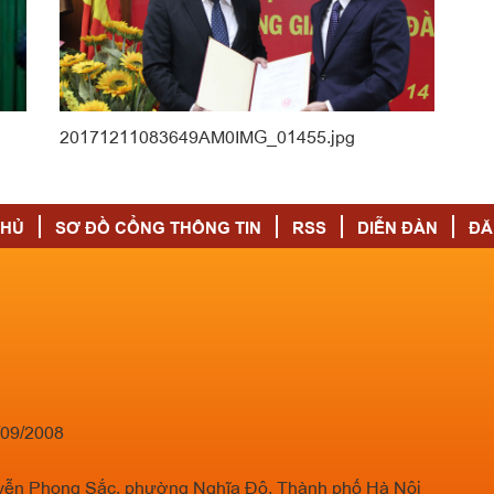
20171211083649AM0IMG_01455.jpg
CHỦ
SƠ ĐỒ CỔNG THÔNG TIN
RSS
DIỄN ĐÀN
ĐĂ
/09/2008
guyễn Phong Sắc, phường Nghĩa Đô, Thành phố Hà Nội