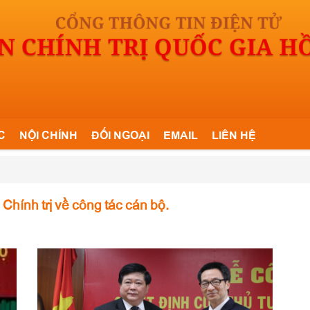
C
NỘI CHÍNH
ĐỐI NGOẠI
EMAIL
LIÊN HỆ
Chính trị về công tác cán bộ.