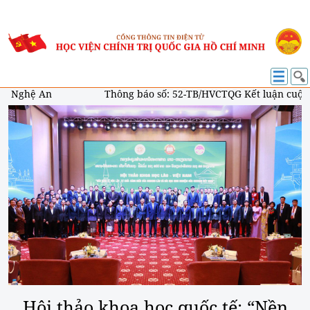
ủy Nghệ An
Thông báo số: 52-TB/HVCTQG Kết luận cuộc h
Hội thảo khoa học quốc tế: “Nền