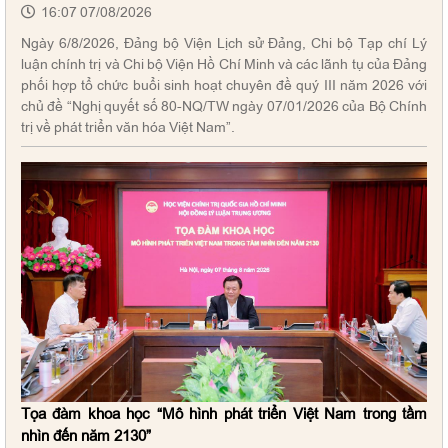
16:07 07/08/2026
Ngày 6/8/2026, Đảng bộ Viện Lịch sử Đảng, Chi bộ Tạp chí Lý
luận chính trị và Chi bộ Viện Hồ Chí Minh và các lãnh tụ của Đảng
phối hợp tổ chức buổi sinh hoạt chuyên đề quý III năm 2026 với
chủ đề “Nghị quyết số 80-NQ/TW ngày 07/01/2026 của Bộ Chính
trị về phát triển văn hóa Việt Nam”.
Tọa đàm khoa học “Mô hình phát triển Việt Nam trong tầm
nhìn đến năm 2130”