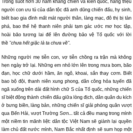
Trong suốt hơn 30 năm kháng chiến và kiến quốc, hàng triệu
người con ưu tú của dân tộc đã anh dũng chiến đấu, hy sinh,
biết bao gia đình mất mát người thân, làng mạc, đô thị bị tàn
phá, bao thế hệ thanh niên phải tạm gác ước mơ học tập,
hoài bão tương lai để lên đường bảo vệ Tổ quốc với lời
thề
"chưa hết giặc là ta chưa về".
Những người mẹ tiễn con, vợ tiễn chồng ra trận mà không
hẹn ngày trở lại. Những em nhỏ lớn lên trong mưa bom, bão
đạn, học chữ dưới hầm, ăn ngô, khoai, sắn thay cơm. Biết
bao bộ đội, thanh niên xung phong, dân công hỏa tuyến đã
ngã xuống trên dải đất hình chữ S của Tổ quốc, những chiến
sĩ biệt động thành chiến đấu giữa lòng địch, dân quân du kích
ở bưng biền, làng bản, những chiến sĩ giải phóng quân vượt
qua Bến Hải, vượt Trường Sơn... tất cả đều mang trong mình
một niềm tin mãnh liệt: dân tộc Việt Nam sẽ giành lại quyền
làm chủ đất nước mình, Nam Bắc nhất định sẽ sum họp một