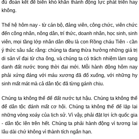
đủ đoàn kết để biến khó khăn thành động lực phát triển hay
không.
Thế hệ hôm nay - từ cán bộ, đảng viên, công chức, viên chức
đến công nhân, nông dân, trí thức, doanh nhân, học sinh, sinh
viên, mọi tầng lớp nhân dân đều là con Rồng cháu Tiên - cần
ý thức sâu sắc rằng: chúng ta đang thừa hưởng những giá trị
di sản vĩ đại từ cha ông, và chúng ta có trách nhiệm làm rạng
danh đất nước trong thời đại mới. Mỗi hành động hôm nay
phải xứng đáng với máu xương đã đổ xuống, với những hy
sinh mất mát mà cả dân tộc đã từng gánh chịu.
Chúng ta không thể để đất nước tụt hậu. Chúng ta không thể
để dân tộc đánh mất cơ hội. Chúng ta không thể để lặp lại
những vòng xoáy của lịch sử. Vì vậy, phải đặt lợi ích quốc gia
- dân tộc lên trên hết. Chúng ta phải hành động vì tương lai
lâu dài chứ không vì thành tích ngắn hạn.