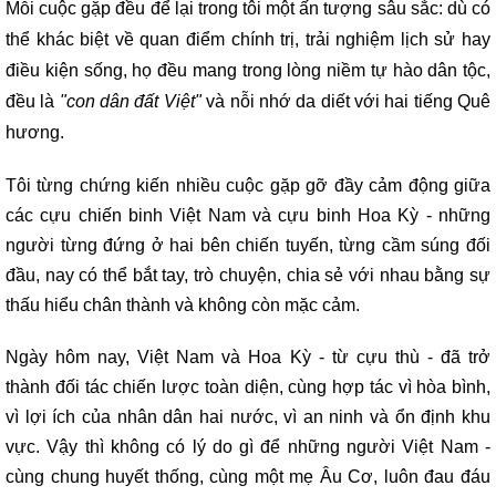
Mỗi cuộc gặp đều để lại trong tôi một ấn tượng sâu sắc: dù có
thể khác biệt về quan điểm chính trị, trải nghiệm lịch sử hay
điều kiện sống, họ đều mang trong lòng niềm tự hào dân tộc,
đều là
"con dân đất Việt"
và nỗi nhớ da diết với hai tiếng Quê
hương.
Tôi từng chứng kiến nhiều cuộc gặp gỡ đầy cảm động giữa
các cựu chiến binh Việt Nam và cựu binh Hoa Kỳ - những
người từng đứng ở hai bên chiến tuyến, từng cầm súng đối
đầu, nay có thể bắt tay, trò chuyện, chia sẻ với nhau bằng sự
thấu hiểu chân thành và không còn mặc cảm.
Ngày hôm nay, Việt Nam và Hoa Kỳ - từ cựu thù - đã trở
thành đối tác chiến lược toàn diện, cùng hợp tác vì hòa bình,
vì lợi ích của nhân dân hai nước, vì an ninh và ổn định khu
vực. Vậy thì không có lý do gì để những người Việt Nam -
cùng chung huyết thống, cùng một mẹ Âu Cơ, luôn đau đáu