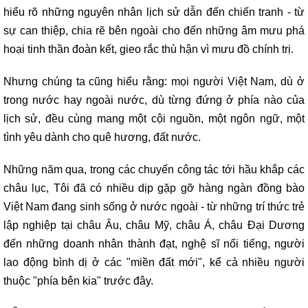
hiểu rõ những nguyên nhân lịch sử dẫn đến chiến tranh - từ
sự can thiệp, chia rẽ bên ngoài cho đến những âm mưu phá
hoại tinh thần đoàn kết, gieo rắc thù hận vì mưu đồ chính trị.
Nhưng chúng ta cũng hiểu rằng: mọi người Việt Nam, dù ở
trong nước hay ngoài nước, dù từng đứng ở phía nào của
lịch sử, đều cùng mang một cội nguồn, một ngôn ngữ, một
tình yêu dành cho quê hương, đất nước.
Những năm qua, trong các chuyến công tác tới hầu khắp các
châu lục, Tôi đã có nhiều dịp gặp gỡ hàng ngàn đồng bào
Việt Nam đang sinh sống ở nước ngoài - từ những trí thức trẻ
lập nghiệp tại châu Âu, châu Mỹ, châu Á, châu Đại Dương
đến những doanh nhân thành đạt, nghệ sĩ nổi tiếng, người
lao động bình dị ở các "miền đất mới", kể cả nhiều người
thuộc "phía bên kia" trước đây.