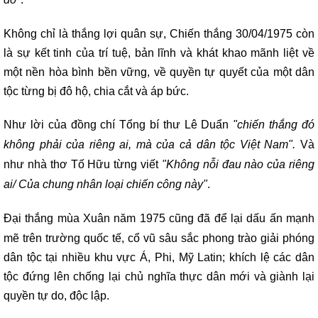
Không chỉ là thắng lợi quân sự, Chiến thắng 30/04/1975 còn
là sự kết tinh của trí tuệ, bản lĩnh và khát khao mãnh liệt về
một nền hòa bình bền vững, về quyền tự quyết của một dân
tộc từng bị đô hộ, chia cắt và áp bức.
Như lời của đồng chí Tổng bí thư Lê Duẩn
"chiến thắng đó
không phải của riêng ai, mà của cả dân tộc Việt Nam".
Và
như nhà thơ Tố Hữu từng viết
"Không nỗi đau nào của riêng
ai/ Của chung nhân loại chiến công này"
.
Đại thắng mùa Xuân năm 1975 cũng đã để lại dấu ấn mạnh
mẽ trên trường quốc tế, cổ vũ sâu sắc phong trào giải phóng
dân tộc tại nhiều khu vực Á, Phi, Mỹ Latin; khích lệ các dân
tộc đứng lên chống lại chủ nghĩa thực dân mới và giành lại
quyền tự do, độc lập.