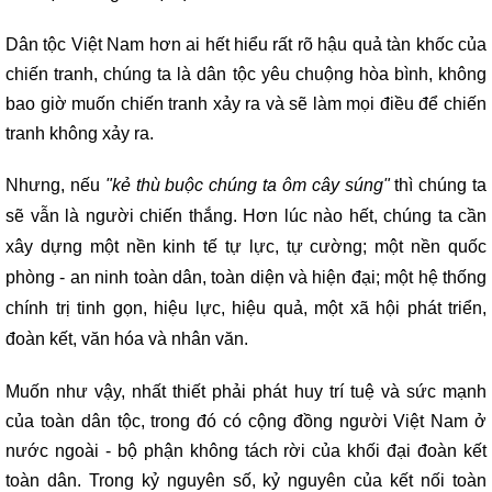
Dân tộc Việt Nam hơn ai hết hiểu rất rõ hậu quả tàn khốc của
chiến tranh, chúng ta là dân tộc yêu chuộng hòa bình, không
bao giờ muốn chiến tranh xảy ra và sẽ làm mọi điều để chiến
tranh không xảy ra.
Nhưng, nếu
"kẻ thù buộc chúng ta ôm cây súng"
thì chúng ta
sẽ vẫn là người chiến thắng. Hơn lúc nào hết, chúng ta cần
xây dựng một nền kinh tế tự lực, tự cường; một nền quốc
phòng - an ninh toàn dân, toàn diện và hiện đại; một hệ thống
chính trị tinh gọn, hiệu lực, hiệu quả, một xã hội phát triển,
đoàn kết, văn hóa và nhân văn.
Muốn như vậy, nhất thiết phải phát huy trí tuệ và sức mạnh
của toàn dân tộc, trong đó có cộng đồng người Việt Nam ở
nước ngoài - bộ phận không tách rời của khối đại đoàn kết
toàn dân. Trong kỷ nguyên số, kỷ nguyên của kết nối toàn