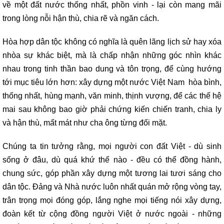
về một đất nước thống nhất, phồn vinh - lại còn mang mãi
trong lòng nỗi hận thù, chia rẽ và ngăn cách.
Hòa hợp dân tộc không có nghĩa là quên lãng lịch sử hay xóa
nhòa sự khác biệt, mà là chấp nhận những góc nhìn khác
nhau trong tinh thần bao dung và tôn trọng, để cùng hướng
tới mục tiêu lớn hơn: xây dựng một nước Việt Nam hòa bình,
thống nhất, hùng mạnh, văn minh, thịnh vượng, để các thế hệ
mai sau không bao giờ phải chứng kiến chiến tranh, chia ly
và hận thù, mất mát như cha ông từng đối mặt.
Chúng ta tin tưởng rằng, mọi người con đất Việt - dù sinh
sống ở đâu, dù quá khứ thế nào - đều có thể đồng hành,
chung sức, góp phần xây dựng một tương lai tươi sáng cho
dân tộc. Đảng và Nhà nước luôn nhất quán mở rộng vòng tay,
trân trọng mọi đóng góp, lắng nghe mọi tiếng nói xây dựng,
đoàn kết từ cộng đồng người Việt ở nước ngoài - những