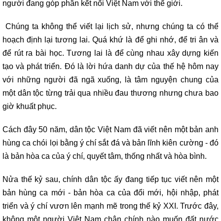
người đang góp phần kết nối Việt Nam với thế giới.
Chúng ta không thể viết lại lịch sử, nhưng chúng ta có thể
hoạch định lại tương lai. Quá khứ là để ghi nhớ, để tri ân và
để rút ra bài học. Tương lai là để cùng nhau xây dựng kiến
tạo và phát triển. Đó là lời hứa danh dự của thế hệ hôm nay
với những người đã ngã xuống, là tâm nguyện chung của
một dân tộc từng trải qua nhiều đau thương nhưng chưa bao
giờ khuất phục.
Cách đây 50 năm, dân tộc Việt Nam đã viết nên một bản anh
hùng ca chói lọi bằng ý chí sắt đá và bản lĩnh kiên cường - đó
là bản hòa ca của ý chí, quyết tâm, thống nhất và hòa bình.
Nửa thế kỷ sau, chính dân tộc ấy đang tiếp tục viết nên một
bản hùng ca mới - bản hòa ca của đổi mới, hội nhập, phát
triển và ý chí vươn lên mạnh mẽ trong thế kỷ XXI. Trước đây,
không một người Việt Nam chân chính nào muốn đất nước