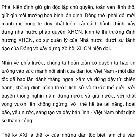
Phải kiên định giữ gìn độc lập chủ quyền, toàn vẹn lãnh thổ,
giữ gìn môi trường hòa bình, ổn định. Đồng thời phải đổi mới
mạnh mẽ trong tư duy phát triển, cải cách hành chính, xây
dựng nhà nước pháp quyền XHCN, kinh tế thị trường định
hướng XHCN, có sự quản lý của Nhà nước, dưới sự lãnh
đạo của Đảng và xây dựng Xã hội XHCN hiện đại.
Nhìn về phía trước, chúng ta hoàn toàn có quyền tự hào tin
tưởng vào sức mạnh nội sinh của dân tộc Việt Nam - một dân
tộc đã bao lần đánh thắng ngoại xâm và đứng dậy từ chiến
tranh, khẳng định mình trước lịch sử và trước thế giới. Với
truyền thống nghìn năm dựng nước và giữ nước, với khát
vọng vươn lên không ngừng, với thế hệ trẻ tài năng, hoài
bão, yêu nước, sáng tạo và đầy bản lĩnh - Việt Nam nhất định
sẽ thành công.
Thế kỷ XXI là thế kỷ của những dân tộc biết làm chủ vận