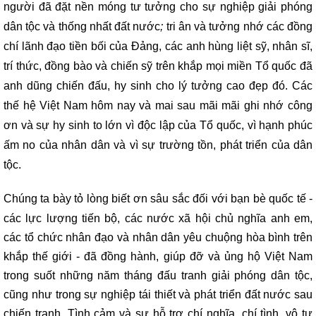
người đã đặt nền móng tư tưởng cho sự nghiệp giải phóng
dân tộc và thống nhất đất nước
;
tri ân và tưởng nhớ các đồng
chí lãnh đạo tiền bối của Đảng, các anh hùng liệt sỹ, nhân sĩ,
trí thức, đồng bào và chiến sỹ trên khắp mọi miền Tổ quốc đã
anh dũng chiến đấu, hy sinh cho lý tưởng cao đẹp đó. Các
thế hệ Việt Nam hôm nay và mai sau mãi mãi ghi nhớ công
ơn và sự hy sinh to lớn vì độc lập của Tổ quốc, vì hạnh phúc
ấm no của nhân dân và vì sự trường tồn, phát triển của dân
tộc.
Chúng ta bày tỏ lòng biết ơn sâu sắc đối với bạn bè quốc tế -
các lực lượng tiến bộ, các nước xã hội chủ nghĩa anh em,
các tổ chức nhân đạo và nhân dân yêu chuộng hòa bình trên
khắp thế giới - đã đồng hành, giúp đỡ và ủng hộ Việt Nam
trong suốt những năm tháng đấu tranh giải phóng dân tộc,
cũng như trong sự nghiệp tái thiết và phát triển đất nước sau
chiến tranh. Tình cảm và sự hỗ trợ chí nghĩa, chí tình, vô tư