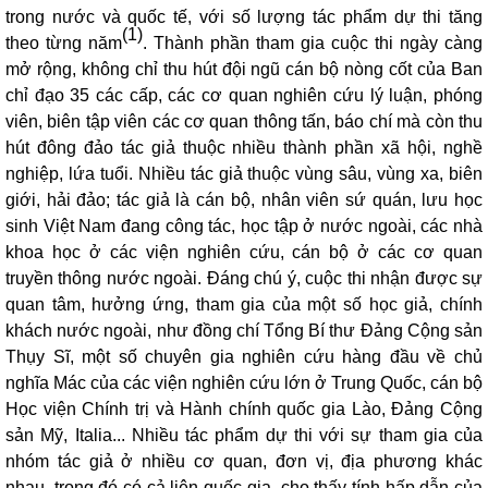
trong nước và quốc tế, với số lượng tác phẩm dự thi tăng
(1)
theo từng năm
. Thành phần tham gia cuộc thi ngày càng
mở rộng, không chỉ thu hút đội ngũ cán bộ nòng cốt của Ban
chỉ đạo 35 các cấp, các cơ quan nghiên cứu lý luận, phóng
viên, biên tập viên các cơ quan thông tấn, báo chí mà còn thu
hút đông đảo tác giả thuộc nhiều thành phần xã hội, nghề
nghiệp, lứa tuổi. Nhiều tác giả thuộc vùng sâu, vùng xa, biên
giới, hải đảo; tác giả là cán bộ, nhân viên sứ quán, lưu học
sinh
Việt Nam đang công tác, học tập ở nước ngoài, các nhà
khoa học ở các viện nghiên cứu, cán bộ ở các cơ quan
truyền thông nước ngoài. Đáng chú ý, cuộc thi nhận được sự
quan tâm, hưởng ứng, tham gia của một số học giả, chính
khách nước ngoài, như đồng chí Tổng Bí thư Đảng Cộng sản
Thụy Sĩ, một số chuyên gia nghiên cứu hàng đầu về chủ
nghĩa Mác của các viện nghiên cứu lớn ở Trung Quốc, cán bộ
Học viện Chính trị và Hành chính quốc gia Lào, Đảng Cộng
sản Mỹ, Italia... Nhiều tác phẩm dự thi với sự tham gia của
nhóm tác giả ở nhiều cơ quan, đơn vị, địa phương khác
nhau, trong đó có cả liên quốc gia, cho thấy tính hấp dẫn của