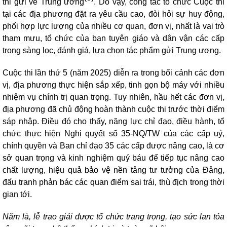
thi gửi về Trung ương
. Do vậy, công tác tổ chức Cuộc thi
tại các địa phương đặt ra yêu cầu cao, đòi hỏi sự huy động,
phối hợp lực lượng của nhiều cơ quan, đơn vị, nhất là vai trò
tham mưu, tổ chức của ban tuyên giáo và dân vận các cấp
trong sàng lọc, đánh giá, lựa chọn tác phẩm gửi Trung ương.
Cuộc thi lần thứ 5 (năm 2025) diễn ra trong bối cảnh các đơn
vị, địa phương thực hiện sắp xếp, tinh gọn bộ máy với nhiều
nhiệm vụ chính trị quan trọng. Tuy nhiên, hầu hết các đơn vị,
địa phương đã chủ động hoàn thành cuộc thi trước thời điểm
sáp nhập. Điều đó cho thấy, năng lực chỉ đạo, điều hành, tổ
chức thực hiện Nghị quyết số 35-NQ/TW của các cấp uỷ,
chính quyền và Ban chỉ đạo 35 các cấp được nâng cao, là cơ
sở quan trọng và kinh nghiệm quý báu để tiếp tục nâng cao
chất lượng, hiệu quả bảo vệ nền tảng tư tưởng của Đảng,
đấu tranh phản bác các quan điểm sai trái, thù địch trong thời
gian tới.
Năm là, lễ trao giải được tổ chức trang trọng, tạo sức lan tỏa