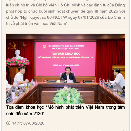
luận chính trị và Chi bộ Viện Hồ Chí Minh và các lãnh tụ của Đảng
phối hợp tổ chức buổi sinh hoạt chuyên đề quý III năm 2026 với
chủ đề “Nghị quyết số 80-NQ/TW ngày 07/01/2026 của Bộ Chính
trị về phát triển văn hóa Việt Nam”.
Tọa đàm khoa học “Mô hình phát triển Việt Nam trong tầm
nhìn đến năm 2130”
14:15 07/08/2026