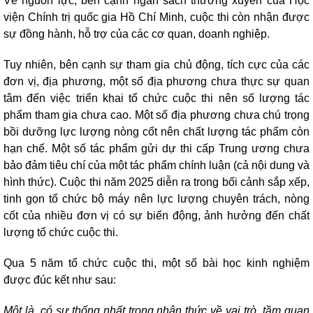
Về nguồn lực, bên cạnh ngân sách thường xuyên của Học
viện Chính trị quốc gia Hồ Chí Minh, cuộc thi còn nhận được
sự đồng hành, hỗ trợ của các cơ quan, doanh nghiệp.
Tuy nhiên, bên cạnh sự tham gia chủ động, tích cực của các
đơn vị, địa phương, một số địa phương chưa thực sự quan
tâm đến việc triển khai tổ chức cuộc thi nên số lượng tác
phẩm tham gia chưa cao. Một số địa phương chưa chú trọng
bồi dưỡng lực lượng nòng cốt nên chất lượng tác phẩm còn
hạn chế. Một số tác phẩm gửi dự thi cấp Trung ương chưa
bảo đảm tiêu chí của một tác phẩm chính luận (cả nội dung và
hình thức). Cuộc thi năm 2025 diễn ra trong bối cảnh sắp xếp,
tinh gọn tổ chức bộ máy nên lực lượng chuyên trách, nòng
cốt của nhiều đơn vị có sự biến động, ảnh hưởng đến chất
lượng tổ chức cuộc thi.
Qua 5 năm tổ chức cuộc thi, một số bài học kinh nghiệm
được đúc kết như sau:
Một là, có sự thống nhất trong nhận thức về vai trò, tầm quan