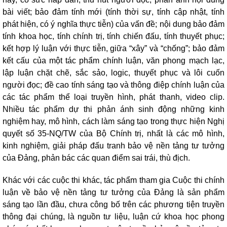
bài viết; bảo đảm tính mới (tính thời sự, tính cập nhật, tính
phát hiện, có ý nghĩa thực tiễn) của vấn đề; nội dung bảo đảm
tính khoa học, tính chính trị, tính chiến đấu, tính thuyết phục;
kết hợp lý luận với thực tiễn, giữa “xây” và “chống”; bảo đảm
kết cấu của một tác phẩm chính luận, văn phong mạch lạc,
lập luận chặt chẽ, sắc sảo, logic, thuyết phục và lôi cuốn
người đọc; đề cao tính sáng tạo và thông điệp chính luận của
các tác phẩm thể loại truyền hình, phát thanh, video clip.
Nhiều tác phẩm dự thi phản ánh sinh động những kinh
nghiệm hay, mô hình, cách làm sáng tạo trong thực hiện Nghị
quyết số 35-NQ/TW của Bộ Chính trị, nhất là các mô hình,
kinh nghiệm, giải pháp đấu tranh bảo vệ nền tảng tư tưởng
của Đảng, phản bác các quan điểm sai trái, thù địch.
Khác với các cuộc thi khác, tác phẩm tham gia Cuộc thi chính
luận về bảo vệ nền tảng tư tưởng của Đảng là
sản phẩm
sáng tạo lần đầu, chưa công bố trên các phương tiện truyền
thông đại chúng, là nguồn tư liệu, luận cứ khoa học phong