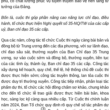
phú, có chất lượng phục vụ tuyên truyền bảo vệ nền tảng tư
tưởng của Đảng.
Bốn là, cuộc thi góp phần
nâng cao
năng lực chỉ đạo, điều
hành, tổ chức thực hiện Nghị quyết số 35-NQ/TW của các cấp
uỷ, Ban chỉ đạo 35 các cấp.
Qua các năm, công tác tổ chức Cuộc thi ngày càng bài bản và
đồng bộ từ Trung ương đến các địa phương, với sự lãnh đạo,
chỉ đạo sâu sát, thường xuyên của Ban Chỉ đạo 35 Trung
ương, sự vào cuộc sớm và đồng bộ, thường xuyên, liên tục
của các tỉnh ủy, thành ủy, Ban chỉ đạo 35 các cấp. Công tác
xây dựng kế hoạch, quy chế, thể lệ, hệ thống chủ đề cuộc thi
được thực hiện sớm; công tác truyền thông, lan tỏa cuộc thi
được duy trì thường xuyên. Công tác tiếp nhận, phân loại tác
phẩm dự thi, tổ chức các hội đồng chấm sơ khảo, chung khảo
cho đến tổ chức lễ trao giải được thực hiện bài bản, khoa
học, sàng lọc kỹ càng qua nhiều cấp. Từ Cuộc thi chính luận
năm 2024, Ban Tổ chức quy định rõ quy chế số tác phẩm dự
(3)