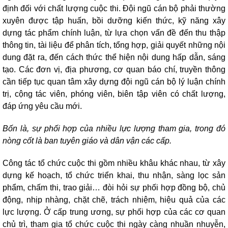
định đối với chất lượng cuộc thi. Đội ngũ cán bộ phải thường
xuyên được tập huấn, bồi dưỡng kiến thức, kỹ năng xây
dựng tác phẩm chính luận, từ lựa chọn vấn đề đến thu thập
thông tin, tài liệu để phân tích, tổng hợp, giải quyết những nội
dung đặt ra, đến cách thức thể hiện nội dung hấp dẫn, sáng
tạo. Các đơn vị, địa phương, cơ quan báo chí, truyền thông
cần tiếp tục quan tâm xây dựng đội ngũ cán bộ lý luận chính
trị, cộng tác viên, phóng viên, biên tập viên có chất lượng,
đáp ứng yêu cầu mới.
Bốn là, sự phối hợp của nhiều lực lượng tham gia, trong đó
nòng cốt là ban tuyên giáo và dân vận các cấp.
Công tác tổ chức cuộc thi gồm nhiều khâu khác nhau, từ xây
dựng kế hoạch, tổ chức triển khai, thu nhận, sàng lọc sản
phẩm, chấm thi, trao giải… đòi hỏi sự phối hợp đồng bộ, chủ
động, nhịp nhàng, chặt chẽ, trách nhiệm, hiệu quả của các
lực lượng. Ở cấp trung ương, sự phối hợp của các cơ quan
chủ trì, tham gia tổ chức cuộc thi ngày càng nhuần nhuyễn,