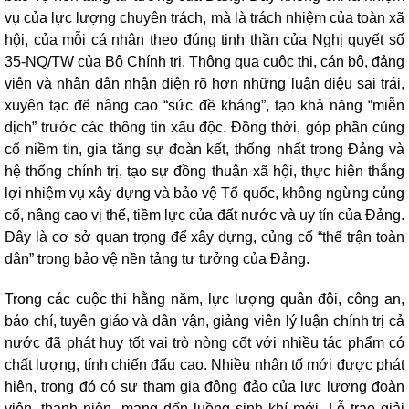
vụ của lực lượng chuyên trách, mà là trách nhiệm của toàn xã
hội, của mỗi cá nhân theo đúng tinh thần của Nghị quyết số
35-NQ/TW của Bộ Chính trị. Thông qua cuộc thi, cán bộ, đảng
viên và nhân dân nhận diện rõ hơn những luận điệu sai trái,
xuyên tạc để nâng cao “sức đề kháng”, tạo khả năng “miễn
dịch” trước các thông tin xấu độc. Đồng thời, góp phần củng
cố niềm tin, gia tăng sự đoàn kết, thống nhất trong Đảng và
hệ thống chính trị, tạo sự đồng thuận xã hội, thực hiện thắng
lợi nhiệm vụ xây dựng và bảo vệ Tổ quốc, không ngừng củng
cố, nâng cao vị thế, tiềm lực của đất nước và uy tín của Đảng.
Đây là cơ sở quan trọng để xây dựng, củng cố “thế trận toàn
dân” trong bảo vệ nền tảng tư tưởng của Đảng.
Trong các cuộc thi hằng năm, lực lượng quân đội, công an,
báo chí, tuyên giáo và dân vận, giảng viên lý luận chính trị cả
nước đã phát huy tốt vai trò nòng cốt với nhiều tác phẩm có
chất lượng, tính chiến đấu cao. Nhiều nhân tố mới được phát
hiện, trong đó có sự tham gia đông đảo của lực lượng đoàn
viên, thanh niên, mang đến luồng sinh khí mới. Lễ trao giải