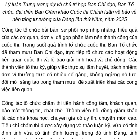
Lý luận Trung ương dự và chủ trì họp Ban Chỉ đạo, Ban Tổ
chức, đại diện Ban Giám khảo Cuộc thi Chính luận về bảo vệ
nền tảng tư tưởng của Đảng lần thứ Năm, năm 2025
Công tác tổ chức bài bản, sự phối hợp nhịp nhàng, hiệu quả
của các cơ quan, đơn vị đã góp phần làm nên thành công của
cuộc thi. Trong suốt quá trình tổ chức cuộc thi, Ban Tổ chức
đã tham mưu Ban Chỉ đạo, trực tiếp tổ chức các hoạt động
liên quan cuộc thi và lễ trao giải linh hoạt và chủ động. Các
thành viên tổ thư ký, giúp việc thực sự tâm huyết, trách nhiệm;
đơn vị thường trực có nhiều cố gắng, không ngừng nỗ lực,
đổi mới sáng tạo trong tham mưu, đề xuất triển khai các công
việc liên quan.
Công tác tổ chức chấm thi tiến hành công tâm, khách quan,
bảo mật thông tin, chặt chẽ. Thành viên hội đồng giám khảo
là các nhà khoa học, chuyên gia có uy tín, chuyên môn cao.
Tiêu chí chấm thi được xây dựng và thảo luận kỹ, vừa có tính
định tính vừa có tính định lượng, trong đó tính Đảng, tính