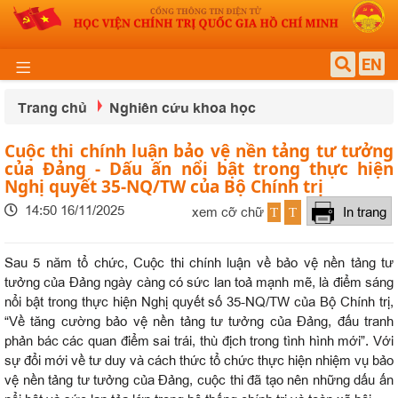
EN
Trang chủ
Nghiên cứu khoa học
Cuộc thi chính luận bảo vệ nền tảng tư tưởng
của Đảng - Dấu ấn nổi bật trong thực hiện
Nghị quyết 35-NQ/TW của Bộ Chính trị
14:50 16/11/2025
xem cỡ chữ
In trang
T
T
Sau 5 năm tổ chức, Cuộc thi chính luận về bảo vệ nền tảng tư
tưởng của Đảng ngày càng có sức lan toả mạnh mẽ, là điểm sáng
nổi bật trong thực hiện Nghị quyết số 35-NQ/TW của Bộ Chính trị,
“Về tăng cường bảo vệ nền tảng tư tưởng của Đảng, đấu tranh
phản bác các quan điểm sai trái, thù địch trong tình hình mới”. Với
sự đổi mới về tư duy và cách thức tổ chức thực hiện nhiệm vụ bảo
vệ nền tảng tư tưởng của Đảng, cuộc thi đã tạo nên những dấu ấn