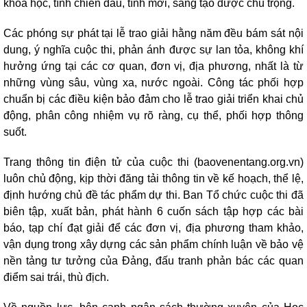
khoa học, tính chiến đấu, tính mới, sáng tạo được chú trọng.
Các phóng sự phát tại lễ trao giải hằng năm đều bám sát nội
dung, ý nghĩa cuộc thi, phản ánh được sự lan tỏa, không khí
hưởng ứng tại các cơ quan, đơn vị, địa phương, nhất là từ
những vùng sâu, vùng xa, nước ngoài. Công tác phối hợp
chuẩn bị các điều kiện bảo đảm cho lễ trao giải triển khai chủ
động, phân công nhiệm vụ rõ ràng, cụ thể, phối hợp thông
suốt.
Trang thông tin điện tử của cuộc thi (baovenentang.org.vn)
luôn chủ động, kịp thời đăng tải thông tin về kế hoạch, thể lệ,
định hướng chủ đề tác phẩm dự thi. Ban Tổ chức cuộc thi đã
biên tập, xuất bản, phát hành 6 cuốn sách tập hợp các bài
báo, tạp chí đạt giải để các đơn vị, địa phương tham khảo,
vận dụng trong xây dựng các sản phẩm chính luận về bảo vệ
nền tảng tư tưởng của Đảng, đấu tranh phản bác các quan
điểm sai trái, thù địch.