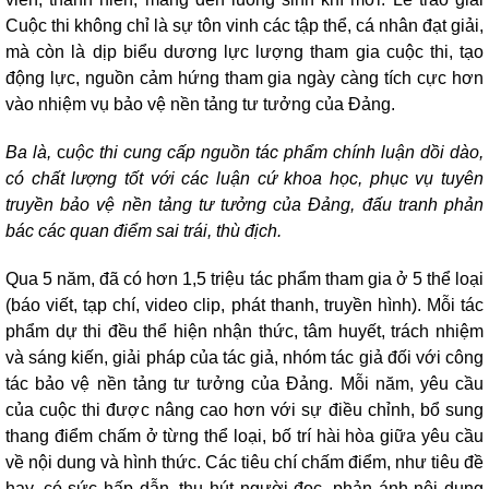
Cuộc thi không chỉ là sự tôn vinh các tập thể, cá nhân đạt giải,
mà còn là dịp biểu dương lực lượng tham gia cuộc thi, tạo
động lực, nguồn cảm hứng tham gia ngày càng tích cực hơn
vào nhiệm vụ bảo vệ nền tảng tư tưởng của Đảng.
Ba là,
c
uộc thi cung cấp nguồn tác phẩm chính luận dồi dào,
có chất lượng tốt với các luận cứ khoa học, phục vụ tuyên
truyền
bảo vệ nền tảng tư tưởng của Đảng, đấu tranh phản
bác các quan điểm sai trái, thù địch.
Qua 5 năm, đã có hơn 1,5 triệu tác phẩm tham gia ở 5 thể loại
(báo viết, tạp chí, video clip, phát thanh, truyền hình). Mỗi tác
phẩm dự thi đều thể hiện nhận thức, tâm huyết, trách nhiệm
và sáng kiến, giải pháp của tác giả, nhóm tác giả đối với công
tác bảo vệ nền tảng tư tưởng của Đảng. Mỗi năm, yêu cầu
của cuộc thi được nâng cao hơn với sự điều chỉnh, bổ sung
thang điểm chấm ở từng thể loại, bố trí hài hòa giữa yêu cầu
về nội dung và hình thức. Các tiêu chí chấm điểm, như tiêu đề
hay, có sức hấp dẫn, thu hút người đọc, phản ánh nội dung