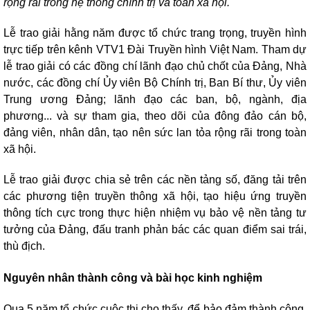
rộng rãi trong hệ thống chính trị và toàn xã hội.
Lễ trao giải hằng năm được tổ chức trang trọng, truyền hình
trực tiếp trên kênh VTV1 Đài Truyền hình Việt Nam. Tham dự
lễ trao giải có các đồng chí lãnh đạo chủ chốt của Đảng, Nhà
nước, các đồng chí Ủy viên Bộ Chính trị, Ban Bí thư, Ủy viên
Trung ương Đảng; lãnh đạo các ban, bộ, ngành, địa
phương... và sự tham gia, theo dõi của đông đảo cán bộ,
đảng viên, nhân dân, tạo nên sức lan tỏa rộng rãi trong toàn
xã hội.
Lễ trao giải được chia sẻ trên các nền tảng số, đăng tải trên
các phương tiện truyền thông xã hội, tạo hiệu ứng truyền
thông tích cực trong thực hiện nhiệm vụ bảo vệ nền tảng tư
tưởng của Đảng, đấu tranh phản bác các quan điểm sai trái,
thù địch.
Nguyên nhân thành công và bài học kinh nghiệm
Qua 5 năm tổ chức cuộc thi cho thấy, để bảo đảm thành công,