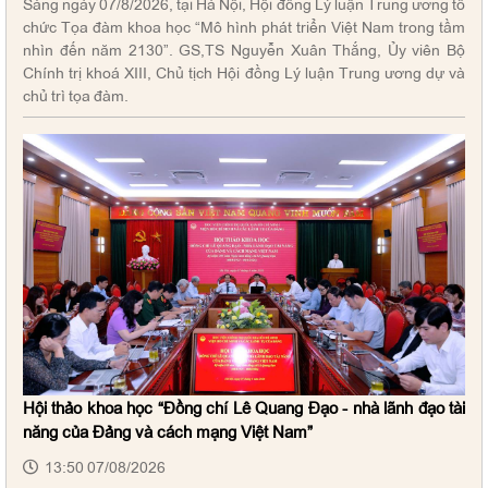
Sáng ngày 07/8/2026, tại Hà Nội, Hội đồng Lý luận Trung ương tổ
chức Tọa đàm khoa học “Mô hình phát triển Việt Nam trong tầm
nhìn đến năm 2130”. GS,TS Nguyễn Xuân Thắng, Ủy viên Bộ
Chính trị khoá XIII, Chủ tịch Hội đồng Lý luận Trung ương dự và
chủ trì tọa đàm.
Hội thảo khoa học “Đồng chí Lê Quang Đạo - nhà lãnh đạo tài
năng của Đảng và cách mạng Việt Nam”
13:50 07/08/2026