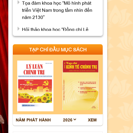
năm 2130”
Hội thảo khoa học “Đồng chí Lê
Quang Đạo - nhà lãnh đạo tài năng
của Đảng và cách mạng Việt Nam”
Mục lục Tạp chí Thông tin khoa học
TẠP CHÍ ĐẦU MỤC SÁCH
Lý luận chính trị số 7 năm 2026
Bế giảng Lớp tập huấn giảng viên
giảng dạy nội dung giáo trình Cao
cấp lý luận chính trị mới, môn Nhà
nước và Pháp luật Việt Nam
Thông báo tổ chức bảo vệ luận án
tiến sĩ cho Nghiên cứu sinh Lê Thị
Phương
NĂM PHÁT HÀNH
XEM
Thông báo tổ chức bảo vệ luận án
tiến sĩ cho Nghiên cứu sinh Nguyễn