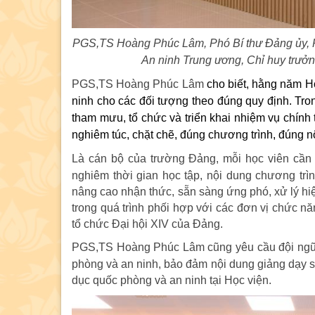
PGS,TS Hoàng Phúc Lâm, Phó Bí thư Đảng ủy, P
An ninh Trung ương, Chỉ huy trưởng
PGS,TS Hoàng Phúc Lâm
cho biết, hằng năm H
ninh cho các đối tượng theo đúng quy định. Trong
tham mưu, tổ chức và triển khai nhiệm vụ chính tr
nghiêm túc, chặt chẽ, đúng chương trình, đúng n
Là cán bộ của trường Đảng, mỗi học viên cần n
nghiêm thời gian học tập, nội dung chương trì
nâng cao nhận thức, sẵn sàng ứng phó, xử lý hiệ
trong quá trình phối hợp với các đơn vị chức nă
tổ chức Đại hội XIV của Đảng.
PGS,TS Hoàng Phúc Lâm cũng yêu cầu đội ngũ g
phòng và an ninh, bảo đảm nội dung giảng dạy sá
dục quốc phòng và an ninh tại Học viện.