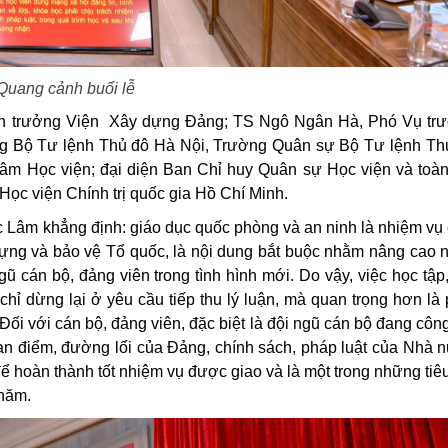
Quang cảnh buổi lễ
n trưởng Viện Xây dựng Đảng; TS Ngô Ngân Hà, Phó Vụ tr
ng Bộ Tư lệnh Thủ đô Hà Nội, Trường Quân sự Bộ Tư lệnh Th
 tâm Học viện; đại diện Ban Chỉ huy Quân sự Học viện và toàn
 Học viện Chính trị quốc gia Hồ Chí Minh.
 Lâm khẳng định: giáo dục quốc phòng và an ninh là nhiệm vụ 
 dựng và bảo vệ Tổ quốc, là nội dung bắt buộc nhằm nâng cao 
ngũ cán bộ, đảng viên trong tình hình mới.
Do vậy, việc học tập,
ỉ dừng lại ở yêu cầu tiếp thu lý luận, mà quan trọng hơn là 
Đối với cán bộ, đảng viên, đặc biệt là đội ngũ cán bộ đang công
n điểm, đường lối của Đảng, chính sách, pháp luật của Nhà 
để hoàn thành tốt nhiệm vụ được giao và là một trong những tiêu
 năm.