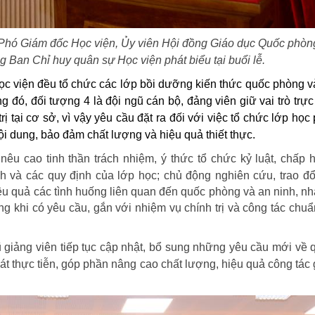
hó Giám đốc Học viện, Ủy viên Hội đồng Giáo dục Quốc phòn
 Ban Chỉ huy quân sự Học viện phát biểu tại buổi lễ.
ọc viện đều tổ chức các lớp bồi dưỡng kiến thức quốc phòng v
 đó, đối tượng 4 là đội ngũ cán bộ, đảng viên giữ vai trò trực 
ị tại cơ sở, vì vậy yêu cầu đặt ra đối với việc tổ chức lớp học
ội dung, bảo đảm chất lượng và hiệu quả thiết thực.
êu cao tinh thần trách nhiệm, ý thức tổ chức kỷ luật, chấp 
nh và các quy định của lớp học;
chủ động nghiên cứu, trao đổ
u quả các tình huống liên quan đến quốc phòng và an ninh, nhấ
ng khi có yêu cầu, gắn với nhiệm vụ chính trị và công tác chuẩn
iảng viên tiếp tục cập nhật, bổ sung những yêu cầu mới về 
t thực tiễn, góp phần nâng cao chất lượng, hiệu quả công tác 