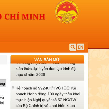
Quyết định số 1258-QĐ/HVCTQG về
việc công khai tình hình quản lý, sử
dụng tài sản công năm 2025
Quyết định số 4404-
QĐ/HVCTQGHCM về việc cấp chứng
EN
chỉ công nhận hoàn thành bổ sung
kiến thức dự tuyển đào tạo trình độ
VĂN BẢN MỚI
thạc sĩ năm 2026
Kế hoạch số 992-KH/HVCTQG: Kế
hoạch Hành động 100 ngày triển khai
rang
thực hiện Nghị quyết số 57-NQ/TW
của Bộ Chính trị về phát triển khoa
 và
học, công nghệ, đổi mới sáng tạo và
Hội
chuyển đổi số tại Học viện Chính trị