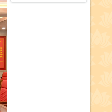
Hội thảo khoa học “Đồng chí Lê
Quang Đạo - nhà lãnh đạo tài năng
của Đảng và cách mạng Việt Nam”
Mục lục Tạp chí Thông tin khoa học
Lý luận chính trị số 7 năm 2026
Bế giảng Lớp tập huấn giảng viên
giảng dạy nội dung giáo trình Cao
cấp lý luận chính trị mới, môn Nhà
nước và Pháp luật Việt Nam
Thông báo tổ chức bảo vệ luận án
tiến sĩ cho Nghiên cứu sinh Lê Thị
Phương