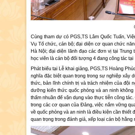
Cùng tham dự có PGS,TS Lâm Quốc Tuấn, Việ
Vụ Tổ chức, cán bộ; đại diện cơ quan chức nă
Hà Nội; đại diện lãnh đạo các đơn vị tại Trung
học viên là cán bộ đối tượng 4 đang công tác tại
Phát biểu tại Lễ khai giảng, PGS,TS Hoàng Phúc
nghĩa đặc biệt quan trọng trong sự nghiệp xây
thức, bản lĩnh chính trị và trách nhiệm của đội 
dưỡng kiến thức quốc phòng và an ninh không ch
thấm nhuần để vận dụng vào thực tiễn công tác. 
trong các cơ quan của Đảng, việc nắm vững qua
về quốc phòng và an ninh là điều kiện cần thiết 
quan trọng trong đánh giá, xếp loại cán bộ hằng