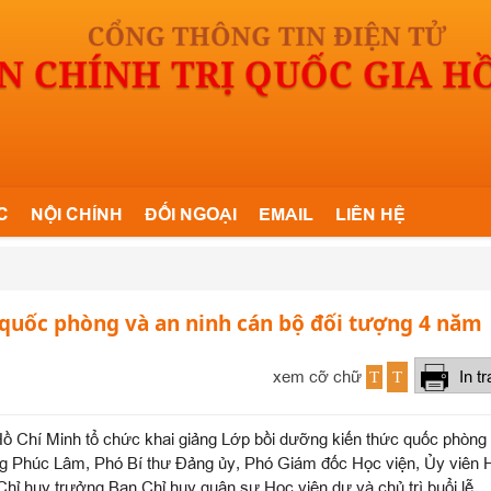
C
NỘI CHÍNH
ĐỐI NGOẠI
EMAIL
LIÊN HỆ
 quốc phòng và an ninh cán bộ đối tượng 4 năm
xem cỡ chữ
In t
T
T
 Hồ Chí Minh tổ chức khai giảng Lớp bồi dưỡng kiến thức quốc phòng
g Phúc Lâm, Phó Bí thư Đảng ủy, Phó Giám đốc Học viện, Ủy viên 
ỉ huy trưởng Ban Chỉ huy quân sự Học viện dự và chủ trì buổi lễ.