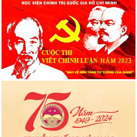
tuyển đào tạo trình độ thạc sĩ năm 2026
Kế hoạch số 992-KH/HVCTQG: Kế hoạch Hành động
100 ngày triển khai thực hiện Nghị quyết số 57-NQ/TW
của Bộ Chính trị về phát triển khoa học, công nghệ, đổi
mới sáng tạo và chuyển đổi số tại Học viện Chính trị
quốc gia Hồ Chí Minh
Quyết định số 4232-QĐ/HVCTQG về việc công bố công
khai tình hình thực hiện dự toán chi ngân sách 6 tháng
đầu năm 2026
Bế giảng Lớp tập huấn giảng viên giảng dạy nội dung
giáo trình Cao cấp lý luận chính trị mới, môn Nhà nước
và Pháp luật Việt Nam
Thông báo tổ chức bảo vệ luận án tiến sĩ cho Nghiên
cứu sinh Lê Thị Phương