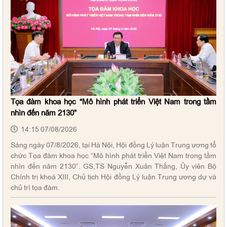
Tọa đàm khoa học “Mô hình phát triển Việt Nam trong tầm
nhìn đến năm 2130”
14:15 07/08/2026
Sáng ngày 07/8/2026, tại Hà Nội, Hội đồng Lý luận Trung ương tổ
chức Tọa đàm khoa học “Mô hình phát triển Việt Nam trong tầm
nhìn đến năm 2130”. GS,TS Nguyễn Xuân Thắng, Ủy viên Bộ
Chính trị khoá XIII, Chủ tịch Hội đồng Lý luận Trung ương dự và
chủ trì tọa đàm.