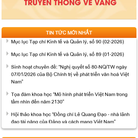
Thông báo tổ chức bảo vệ luận án tiến sĩ cho Nghiên
cứu sinh Nguyễn Minh Hải
Mục lục Tạp chí Kinh tế và Quản lý, số 92 (4-2026)
TIN TỨC MỚI NHẤT
Mục lục Tạp chí Kinh tế và Quản lý, số 90 (02-2026)
Mục lục Tạp chí Kinh tế và Quản lý, số 89 (01-2026)
Sinh hoạt chuyên đề: “Nghị quyết số 80-NQ/TW ngày
07/01/2026 của Bộ Chính trị về phát triển văn hoá Việt
Nam”
Tọa đàm khoa học “Mô hình phát triển Việt Nam trong
tầm nhìn đến năm 2130”
Hội thảo khoa học “Đồng chí Lê Quang Đạo - nhà lãnh
đạo tài năng của Đảng và cách mạng Việt Nam”
Mục lục Tạp chí Thông tin khoa học Lý luận chính trị số
7 năm 2026