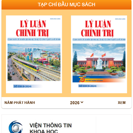
TẠP CHÍ ĐẦU MỤC SÁCH
Bế giảng Lớp tập huấn giảng viên giảng dạy nội dung
giáo trình Cao cấp lý luận chính trị mới, môn Nhà nước
và Pháp luật Việt Nam
Thông báo tổ chức bảo vệ luận án tiến sĩ cho Nghiên
cứu sinh Lê Thị Phương
Thông báo tổ chức bảo vệ luận án tiến sĩ cho Nghiên
cứu sinh Nguyễn Minh Hải
Mục lục Tạp chí Kinh tế và Quản lý, số 92 (4-2026)
Mục lục Tạp chí Kinh tế và Quản lý, số 90 (02-2026)
Mục lục Tạp chí Kinh tế và Quản lý, số 89 (01-2026)
NĂM PHÁT HÀNH
XEM
Sinh hoạt chuyên đề: “Nghị quyết số 80-NQ/TW ngày
07/01/2026 của Bộ Chính trị về phát triển văn hoá Việt
Nam”