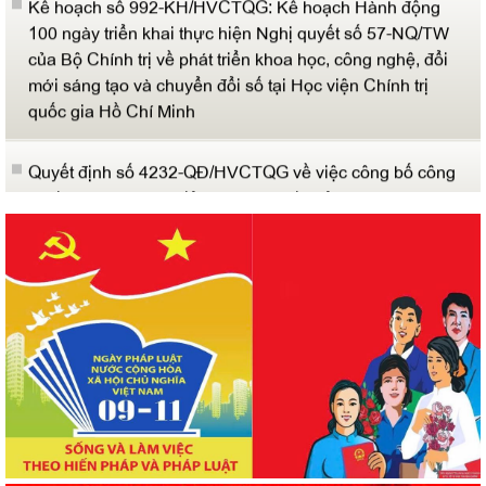
của Bộ Chính trị về phát triển khoa học, công nghệ, đổi
mới sáng tạo và chuyển đổi số tại Học viện Chính trị
quốc gia Hồ Chí Minh
Quyết định số 4232-QĐ/HVCTQG về việc công bố công
khai tình hình thực hiện dự toán chi ngân sách 6 tháng
đầu năm 2026
Thông báo số 615-TB/HVCTQGHCM về kết quả xét bổ
nhiệm lại, công nhận và bổ nhiệm chức danh giáo sư,
phó giáo sư Học viện
Quyết định số 1258-QĐ/HVCTQG về việc công khai tình
hình quản lý, sử dụng tài sản công năm 2025
Quyết định số 4404-QĐ/HVCTQGHCM về việc cấp
chứng chỉ công nhận hoàn thành bổ sung kiến thức dự