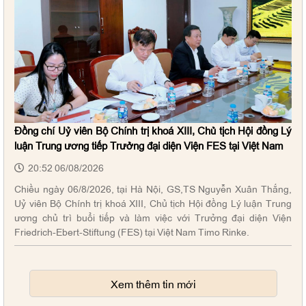
Đồng chí Uỷ viên Bộ Chính trị khoá XIII, Chủ tịch Hội đồng Lý
luận Trung ương tiếp Trưởng đại diện Viện FES tại Việt Nam
20:52 06/08/2026
Chiều ngày 06/8/2026, tại Hà Nội, GS,TS Nguyễn Xuân Thắng,
Uỷ viên Bộ Chính trị khoá XIII, Chủ tịch Hội đồng Lý luận Trung
Kế hoạch số 992-KH/HVCTQG: Kế hoạch Hành động
ương chủ trì buổi tiếp và làm việc với Trưởng đại diện Viện
Friedrich-Ebert-Stiftung (FES) tại Việt Nam Timo Rinke.
100 ngày triển khai thực hiện Nghị quyết số 57-NQ/TW
của Bộ Chính trị về phát triển khoa học, công nghệ, đổi
mới sáng tạo và chuyển đổi số tại Học viện Chính trị
quốc gia Hồ Chí Minh
Xem thêm tin mới