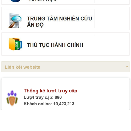
Tọa đàm khoa học “Mô hình phát triển Việt Nam trong
tầm nhìn đến năm 2130”
Hội thảo khoa học “Đồng chí Lê Quang Đạo - nhà lãnh
đạo tài năng của Đảng và cách mạng Việt Nam”
Mục lục Tạp chí Thông tin khoa học Lý luận chính trị số
7 năm 2026
Bế giảng Lớp tập huấn giảng viên giảng dạy nội dung
giáo trình Cao cấp lý luận chính trị mới, môn Nhà nước
và Pháp luật Việt Nam
Thông báo tổ chức bảo vệ luận án tiến sĩ cho Nghiên
Thống kê lượt truy cập
cứu sinh Lê Thị Phương
Lượt truy cập:
890
Khách online:
19,423,213
TRANG CHỦ
SƠ ĐỒ CỔNG THÔNG TIN
RSS