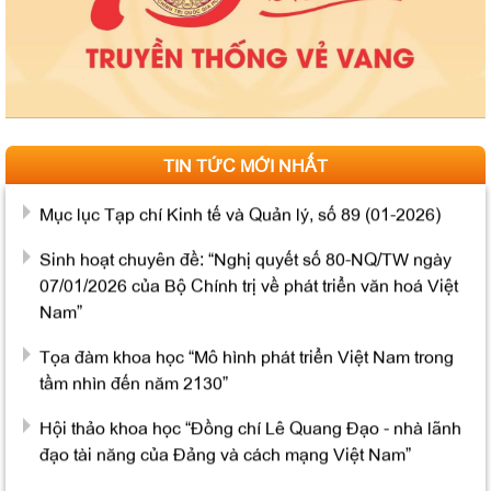
Thông báo tổ chức bảo vệ luận án tiến sĩ cho Nghiên
cứu sinh Nguyễn Minh Hải
Mục lục Tạp chí Kinh tế và Quản lý, số 92 (4-2026)
Mục lục Tạp chí Kinh tế và Quản lý, số 90 (02-2026)
TIN TỨC MỚI NHẤT
Mục lục Tạp chí Kinh tế và Quản lý, số 89 (01-2026)
Sinh hoạt chuyên đề: “Nghị quyết số 80-NQ/TW ngày
07/01/2026 của Bộ Chính trị về phát triển văn hoá Việt
Nam”
Tọa đàm khoa học “Mô hình phát triển Việt Nam trong
tầm nhìn đến năm 2130”
Hội thảo khoa học “Đồng chí Lê Quang Đạo - nhà lãnh
đạo tài năng của Đảng và cách mạng Việt Nam”
Mục lục Tạp chí Thông tin khoa học Lý luận chính trị số