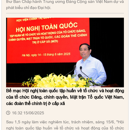
thư Ban Chấp hành Trung ương Đảng Cộng sản Việt Nam dự và
phát biểu chỉ đạo Đại hội.
Bế mạc Hội nghị toàn quốc tập huấn về tổ chức và hoạt động
của tổ chức Đảng, chính quyền, Mặt trận Tổ quốc Việt Nam,
các đoàn thể chính trị ở cấp xã
16:32 15/06/2025
Sau 1,5 ngày làm việc nghiêm túc, trách nhiệm, sáng 15/6, "Hội
nghị toàn quốc tập huấn về tổ chức và hoạt động của tổ chức