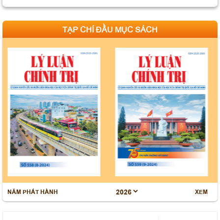
7 năm 2026
Bế giảng Lớp tập huấn giảng viên giảng dạy nội dung
TẠP CHÍ ĐẦU MỤC SÁCH
giáo trình Cao cấp lý luận chính trị mới, môn Nhà nước
và Pháp luật Việt Nam
Thông báo tổ chức bảo vệ luận án tiến sĩ cho Nghiên
cứu sinh Lê Thị Phương
Thông báo tổ chức bảo vệ luận án tiến sĩ cho Nghiên
cứu sinh Nguyễn Minh Hải
Mục lục Tạp chí Kinh tế và Quản lý, số 92 (4-2026)
Mục lục Tạp chí Kinh tế và Quản lý, số 90 (02-2026)
Mục lục Tạp chí Kinh tế và Quản lý, số 89 (01-2026)
Sinh hoạt chuyên đề: “Nghị quyết số 80-NQ/TW ngày
NĂM PHÁT HÀNH
XEM
07/01/2026 của Bộ Chính trị về phát triển văn hoá Việt
Nam”