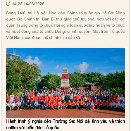
14:28 14/06/2025
Sáng 14/6, tại Hà Nội, Học viện Chính trị quốc gia Hồ Chí Minh
được Bộ Chính trị, Ban Bí thư giao chủ trì, phối hợp với các cơ
quan Trung ương tổ chức Hội nghị toàn quốc tập huấn về tổ chức
và hoạt động của tổ chức Đảng, chính quyền, Mặt trận Tổ quốc
Việt Nam, các đoàn thể chính trị ở cấp xã.
Hành trình ý nghĩa đến Trường Sa: Nối dài tình yêu và trách
nhiệm với biển đảo Tổ quốc