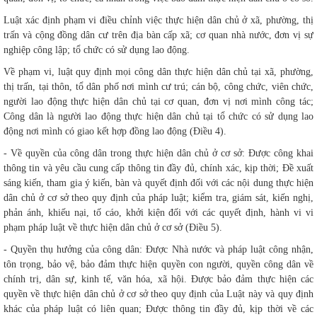
Luật xác định phạm vi điều chỉnh việc thực hiện dân chủ ở xã, phường, thị
trấn và cộng đồng dân cư trên địa bàn cấp xã; cơ quan nhà nước, đơn vị sự
nghiệp công lập; tổ chức có sử dụng lao động.
Về phạm vi, luật quy định mọi công dân thực hiện dân chủ tại xã, phường,
thị trấn, tại thôn, tổ dân phố nơi mình cư trú; cán bộ, công chức, viên chức,
người lao động thực hiện dân chủ tại cơ quan, đơn vị nơi mình công tác;
Công dân là người lao động thực hiện dân chủ tại tổ chức có sử dụng lao
động nơi mình có giao kết hợp đồng lao động (Điều 4).
- Về quyền của công dân trong thực hiện dân chủ ở cơ sở: Được công khai
thông tin và yêu cầu cung cấp thông tin đầy đủ, chính xác, kịp thời; Đề xuất
sáng kiến, tham gia ý kiến, bàn và quyết định đối với các nội dung thực hiện
dân chủ ở cơ sở theo quy định của pháp luật; kiểm tra, giám sát, kiến nghị,
phản ánh, khiếu nại, tố cáo, khởi kiện đối với các quyết định, hành vi vi
phạm pháp luật về thực hiện dân chủ ở cơ sở (Điều 5).
- Quyền thụ hưởng của công dân: Được Nhà nước và pháp luật công nhận,
tôn trọng, bảo vệ, bảo đảm thực hiện quyền con người, quyền công dân về
chính trị, dân sự, kinh tế, văn hóa, xã hội. Được bảo đảm thực hiện các
quyền về thực hiện dân chủ ở cơ sở theo quy định của Luật này và quy định
khác của pháp luật có liên quan; Được thông tin đầy đủ, kịp thời về các