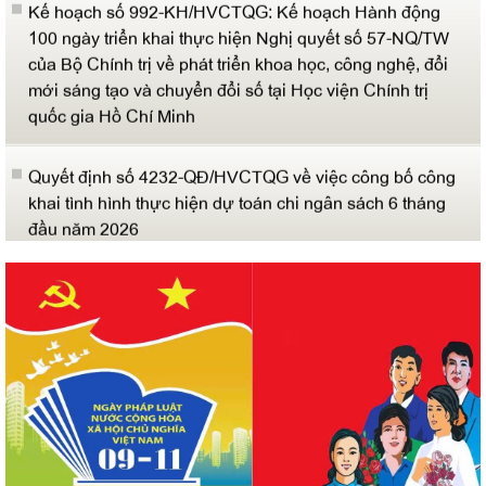
của Bộ Chính trị về phát triển khoa học, công nghệ, đổi
mới sáng tạo và chuyển đổi số tại Học viện Chính trị
quốc gia Hồ Chí Minh
Quyết định số 4232-QĐ/HVCTQG về việc công bố công
khai tình hình thực hiện dự toán chi ngân sách 6 tháng
đầu năm 2026
Thông báo số 615-TB/HVCTQGHCM về kết quả xét bổ
nhiệm lại, công nhận và bổ nhiệm chức danh giáo sư,
phó giáo sư Học viện
Quyết định số 1258-QĐ/HVCTQG về việc công khai tình
hình quản lý, sử dụng tài sản công năm 2025
Quyết định số 4404-QĐ/HVCTQGHCM về việc cấp
chứng chỉ công nhận hoàn thành bổ sung kiến thức dự