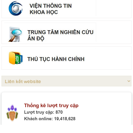
Tọa đàm khoa học “Mô hình phát triển Việt Nam trong
tầm nhìn đến năm 2130”
Hội thảo khoa học “Đồng chí Lê Quang Đạo - nhà lãnh
đạo tài năng của Đảng và cách mạng Việt Nam”
Mục lục Tạp chí Thông tin khoa học Lý luận chính trị số
7 năm 2026
Bế giảng Lớp tập huấn giảng viên giảng dạy nội dung
giáo trình Cao cấp lý luận chính trị mới, môn Nhà nước
và Pháp luật Việt Nam
Thông báo tổ chức bảo vệ luận án tiến sĩ cho Nghiên
cứu sinh Lê Thị Phương
Thống kê lượt truy cập
Lượt truy cập:
870
Khách online:
19,418,628