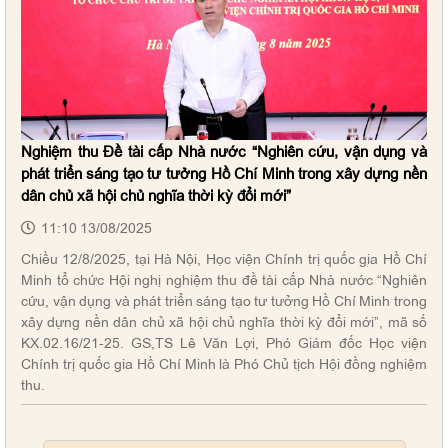
Nghiệm thu Đề tài cấp Nhà nước “Nghiên cứu, vận dụng và
phát triển sáng tạo tư tưởng Hồ Chí Minh trong xây dựng nền
dân chủ xã hội chủ nghĩa thời kỳ đổi mới”
11:10 13/08/2025
Chiều 12/8/2025, tại Hà Nội, Học viện Chính trị quốc gia Hồ Chí
Minh tổ chức Hội nghị nghiệm thu đề tài cấp Nhà nước “Nghiên
cứu, vận dụng và phát triển sáng tạo tư tưởng Hồ Chí Minh trong
Kế hoạch số 992-KH/HVCTQG: Kế hoạch Hành động
xây dựng nền dân chủ xã hội chủ nghĩa thời kỳ đổi mới”, mã số
KX.02.16/21-25. GS,TS Lê Văn Lợi, Phó Giám đốc Học viện
100 ngày triển khai thực hiện Nghị quyết số 57-NQ/TW
Chính trị quốc gia Hồ Chí Minh là Phó Chủ tịch Hội đồng nghiệm
của Bộ Chính trị về phát triển khoa học, công nghệ, đổi
thu.
mới sáng tạo và chuyển đổi số tại Học viện Chính trị
quốc gia Hồ Chí Minh