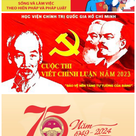
tuyển đào tạo trình độ thạc sĩ năm 2026
Kế hoạch số 992-KH/HVCTQG: Kế hoạch Hành động
100 ngày triển khai thực hiện Nghị quyết số 57-NQ/TW
của Bộ Chính trị về phát triển khoa học, công nghệ, đổi
mới sáng tạo và chuyển đổi số tại Học viện Chính trị
quốc gia Hồ Chí Minh
Quyết định số 4232-QĐ/HVCTQG về việc công bố công
khai tình hình thực hiện dự toán chi ngân sách 6 tháng
đầu năm 2026
Bế giảng Lớp tập huấn giảng viên giảng dạy nội dung
giáo trình Cao cấp lý luận chính trị mới, môn Nhà nước
và Pháp luật Việt Nam
Thông báo tổ chức bảo vệ luận án tiến sĩ cho Nghiên
cứu sinh Lê Thị Phương