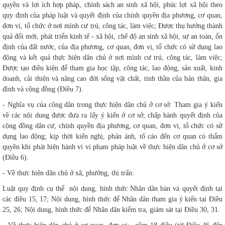
quyền và lợi ích hợp pháp, chính sách an sinh xã hội, phúc lợi xã hội theo
quy định của pháp luật và quyết định của chính quyền địa phương, cơ quan,
đơn vị, tổ chức ở nơi mình cư trú, công tác, làm việc; Được thụ hưởng thành
quả đổi mới, phát triển kinh tế - xã hội, chế độ an sinh xã hội, sự an toàn, ổn
định của đất nước, của địa phương, cơ quan, đơn vị, tổ chức có sử dụng lao
động và kết quả thực hiện dân chủ ở nơi mình cư trú, công tác, làm việc;
Được tạo điều kiện để tham gia học tập, công tác, lao động, sản xuất, kinh
doanh, cải thiện và nâng cao đời sống vật chất, tinh thần của bản thân, gia
đình và cộng đồng (Điều 7).
- Nghĩa vụ của công dân trong thực hiện dân chủ ở cơ sở: Tham gia ý kiến
về các nội dung được đưa ra lấy ý kiến ở cơ sở; chấp hành quyết định của
cộng đồng dân cư, chính quyền địa phương, cơ quan, đơn vị, tổ chức có sử
dụng lao động; kịp thời kiến nghị, phản ánh, tố cáo đến cơ quan có thẩm
quyền khi phát hiện hành vi vi phạm pháp luật về thực hiện dân chủ ở cơ sở
(Điều 6).
- Về thực hiện dân chủ ở xã, phường, thị trấn:
Luật quy định cụ thể nội dung, hình thức Nhân dân bàn và quyết định tại
các điều 15, 17; Nội dung, hình thức để Nhân dân tham gia ý kiến tại Điều
25, 26; Nội dung, hình thức để Nhân dân kiểm tra, giám sát tại Điều 30, 31.