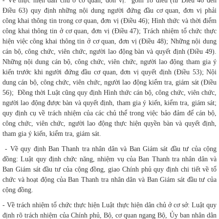
- Về thực hiện dân chủ ở cơ quan, đơn vị: gồm 18 điều (từ Điều 46 đến
Điều 63) quy định những nội dung người đứng đầu cơ quan, đơn vị phải
công khai thông tin trong cơ quan, đơn vị (Điều 46); Hình thức và thời điểm
công khai thông tin ở cơ quan, đơn vị (Điều 47); Trách nhiệm tổ chức thực
hiện việc công khai thông tin ở cơ quan, đơn vị (Điều 48); Những nội dung
cán bộ, công chức, viên chức, người lao động bàn và quyết định (Điều 49).
Những nội dung cán bộ, công chức, viên chức, người lao động tham gia ý
kiến trước khi người đứng đầu cơ quan, đơn vị quyết định (Điều 53); Nội
dung cán bộ, công chức, viên chức, người lao động kiểm tra, giám sát (Điều
56); Đồng thời Luật cũng quy định Hình thức cán bộ, công chức, viên chức,
người lao động được bàn và quyết định, tham gia ý kiến, kiểm tra, giám sát;
quy định cụ về trách nhiệm của các chủ thể trong việc bảo đảm để cán bộ,
công chức, viên chức, người lao động thực hiện quyền bàn và quyết định,
tham gia ý kiến, kiểm tra, giám sát.
- Về quy định Ban Thanh tra nhân dân và Ban Giám sát đầu tư của cộng
đồng: Luật quy định chức năng, nhiệm vụ của Ban Thanh tra nhân dân và
Ban Giám sát đầu tư của cộng đồng, giao Chính phủ quy định chi tiết về tổ
chức và hoạt động của Ban Thanh tra nhân dân và Ban Giám sát đầu tư của
cộng đồng.
- Về trách nhiệm tổ chức thực hiện Luật thực hiện dân chủ ở cơ sở: Luật quy
định rõ trách nhiệm của Chính phủ, Bộ, cơ quan ngang Bộ, Ủy ban nhân dân