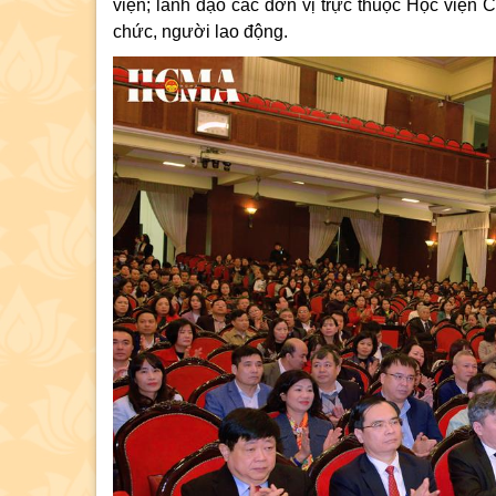
viện; lãnh đạo các đơn vị trực thuộc Học viện C
chức, người lao động.