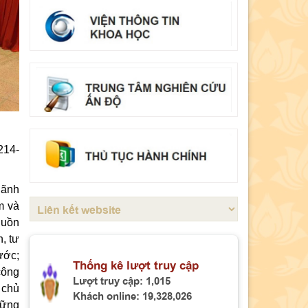
Thông báo tổ chức bảo vệ luận án
tiến sĩ cho Nghiên cứu sinh Nguyễn
Minh Hải
Mục lục Tạp chí Kinh tế và Quản lý,
số 92 (4-2026)
Mục lục Tạp chí Kinh tế và Quản lý,
số 90 (02-2026)
214-
Mục lục Tạp chí Kinh tế và Quản lý,
số 89 (01-2026)
lãnh
Sinh hoạt chuyên đề: “Nghị quyết số
m và
80-NQ/TW ngày 07/01/2026 của Bộ
guồn
Chính trị về phát triển văn hoá Việt
, tư
Nam”
ước;
Thống kê lượt truy cập
công
Tọa đàm khoa học “Mô hình phát
Lượt truy cập:
1,015
 chủ
Khách online:
19,328,026
triển Việt Nam trong tầm nhìn đến
vững