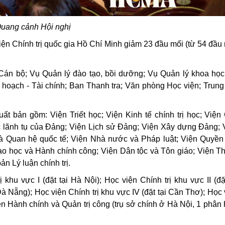
uang cảnh Hội nghị
viện Chính trị quốc gia Hồ Chí Minh giảm 23 đầu mối (từ 54 đầu 
Cán bộ; Vụ Quản lý đào tạo, bồi dưỡng; Vụ Quản lý khoa học
ế hoạch - Tài chính; Ban Thanh tra; Văn phòng Học viện; Trung
uất bản gồm: Viện Triết học; Viện Kinh tế chính trị học; Viện
c lãnh tụ của Đảng; Viện Lịch sử Đảng; Viện Xây dựng Đảng; 
ị và Quan hệ quốc tế; Viện Nhà nước và Pháp luật; Viện Quyền
đạo học và Hành chính công; Viện Dân tộc và Tôn giáo; Viện T
ản Lý luận chính trị.
 khu vực I (đặt tại Hà Nội); Học viện Chính trị khu vực II (đặt
 Đà Nẵng); Học viện Chính trị khu vực IV (đặt tại Cần Thơ); Học 
iện Hành chính và Quản trị công (trụ sở chính ở Hà Nội, 1 phân 