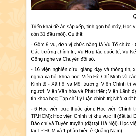
Q
Triển khai đề án sắp xếp, tinh gọn bộ máy, Học 
còn 31 đầu mối). Cụ thể:
- Gồm 9 vụ, đơn vị chức năng là Vụ Tổ chức - 
Các trường chính trị; Vụ Hợp tác quốc tế; Vụ K
Công nghệ và Chuyển đổi số.
- 16 viện nghiên cứu, giảng dạy và thông tin, x
nghĩa xã hội khoa học; Viện Hồ Chí Minh và cá
Kinh tế - Xã hội và Môi trường; Viện Chính tr
người; Viện Văn hóa và Phát triển; Viện Lãnh 
tin khoa học; Tạp chí Lý luận chính trị; Nhà xuất b
- 6 Học viện trực thuộc gồm: Học viện Chính trị
TP.HCM); Học viện Chính trị khu vực III (đặt tại
Báo chí và Tuyên truyền (đặt tại Hà Nội). Học v
tại TP.HCM và 1 phân hiệu ở Quảng Nam).