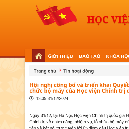
GIỚI THIỆU
ĐÀO TẠO
KHOA HỌ
Trang chủ
Tin hoạt động
Hội nghị công bố và triển khai Quyết
chức bộ máy của Học viện Chính trị 
13:39 31/12/2024
Ngày 31/12, tại Hà Nội, Học viện Chính trị quốc gia 
Chính trị về chức năng, nhiệm vụ, tổ chức bộ máy củ
tiếp và kết nối trực tuyến tới 05 điểm cầu Học viện trự