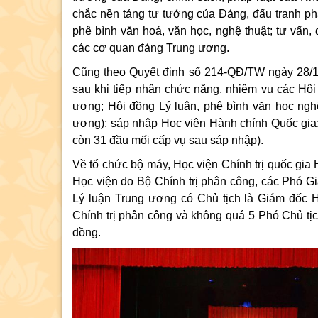
chắc nền tảng tư tưởng của Đảng, đấu tranh phản
phê bình văn hoá, văn học, nghệ thuật; tư vấn,
các cơ quan đảng Trung ương.
Cũng theo Quyết định số 214-QĐ/TW ngày 28/12/
sau khi tiếp nhận chức năng, nhiệm vụ các Hội
ương; Hội đồng Lý luận, phê bình văn học ng
ương); sáp nhập Học viện Hành chính Quốc gia;
còn 31 đầu mối cấp vụ sau sáp nhập).
Về tổ chức bộ máy, Học viện Chính trị quốc gi
Học viện do Bộ Chính trị phân công, các Phó G
Lý luận Trung ương có Chủ tịch là Giám đốc H
Chính trị phân công và không quá 5 Phó Chủ tịc
đồng.