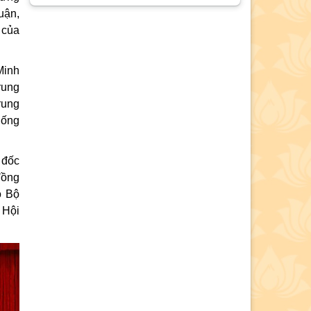
năm 2130”
uận,
 của
Hội thảo khoa học “Đồng chí Lê
Quang Đạo - nhà lãnh đạo tài năng
của Đảng và cách mạng Việt Nam”
Minh
rung
Mục lục Tạp chí Thông tin khoa học
rung
Lý luận chính trị số 7 năm 2026
uống
Bế giảng Lớp tập huấn giảng viên
giảng dạy nội dung giáo trình Cao
 đốc
cấp lý luận chính trị mới, môn Nhà
đồng
nước và Pháp luật Việt Nam
o Bộ
 Hội
Thông báo tổ chức bảo vệ luận án
tiến sĩ cho Nghiên cứu sinh Lê Thị
Phương