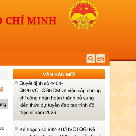
về kết quả xét bổ nhiệm lại, công
nhận và bổ nhiệm chức danh giáo sư,
phó giáo sư Học viện
Quyết định số 1258-QĐ/HVCTQG về
việc công khai tình hình quản lý, sử
dụng tài sản công năm 2025
EN
Quyết định số 4404-
QĐ/HVCTQGHCM về việc cấp chứng
VĂN BẢN MỚI
chỉ công nhận hoàn thành bổ sung
kiến thức dự tuyển đào tạo trình độ
tổ
thạc sĩ năm 2026
rang
Kế hoạch số 992-KH/HVCTQG: Kế
hoạch Hành động 100 ngày triển khai
thực hiện Nghị quyết số 57-NQ/TW
rực
của Bộ Chính trị về phát triển khoa