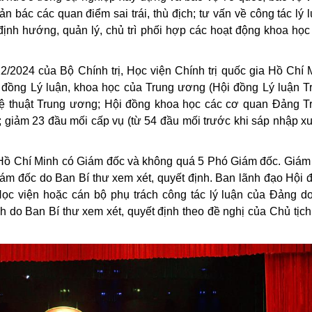
 bác các quan điểm sai trái, thù địch; tư vấn về công tác lý l
 định hướng, quản lý, chủ trì phối hợp các hoạt động khoa học
2024 của Bộ Chính trị, Học viện Chính trị quốc gia Hồ Chí 
 đồng Lý luận, khoa học của Trung ương (Hội đồng Lý luận T
hệ thuật Trung ương; Hội đồng khoa học các cơ quan Đảng T
 giảm 23 đầu mối cấp vụ (từ 54 đầu mối trước khi sáp nhập x
a Hồ Chí Minh có Giám đốc và không quá 5 Phó Giám đốc. Giám
iám đốc do Ban Bí thư xem xét, quyết định. Ban lãnh đạo Hội 
ọc viện hoặc cán bộ phụ trách công tác lý luận của Đảng d
h do Ban Bí thư xem xét, quyết định theo đề nghị của Chủ tịch