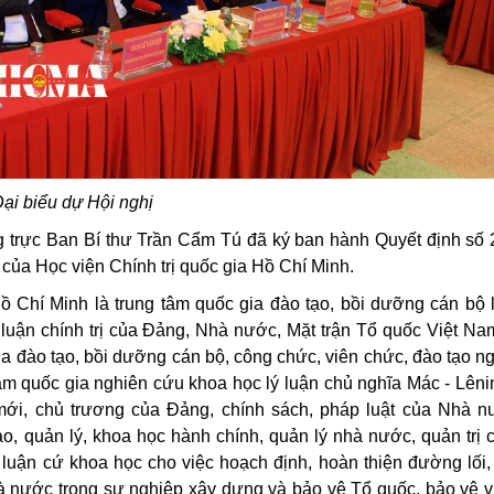
ại biểu dự Hội nghị
g trực Ban Bí thư Trần Cẩm Tú đã ký ban hành Quyết định số 
của Học viện Chính trị quốc gia Hồ Chí Minh.
Hồ Chí Minh là trung tâm quốc gia đào tạo, bồi dưỡng cán bộ 
ý luận chính trị của Đảng, Nhà nước, Mặt trận Tổ quốc Việt Na
c gia đào tạo, bồi dưỡng cán bộ, công chức, viên chức, đào tạo n
 tâm quốc gia nghiên cứu khoa học lý luận chủ nghĩa Mác - Lênin
mới, chủ trương của Đảng, chính sách, pháp luật của Nhà n
ạo, quản lý, khoa học hành chính, quản lý nhà nước, quản trị 
 luận cứ khoa học cho việc hoạch định, hoàn thiện đường lối,
à nước trong sự nghiệp xây dựng và bảo vệ Tổ quốc, bảo vệ 