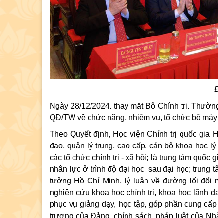
Đ
Ngày 28/12/2024, thay mặt Bộ Chính trị, Thườn
QĐ/TW về chức năng, nhiệm vụ, tổ chức bộ máy 
Theo Quyết định, Học viện Chính trị quốc gia 
đạo, quản lý trung, cao cấp, cán bộ khoa học l
các tổ chức chính trị - xã hội; là trung tâm quố
nhân lực ở trình độ đại học, sau đại học; trung
tưởng Hồ Chí Minh, lý luận về đường lối đổi 
nghiên cứu khoa học chính trị, khoa học lãnh đ
phục vụ giảng dạy, học tập, góp phần cung cấp
trương của Đảng, chính sách, pháp luật của Nh