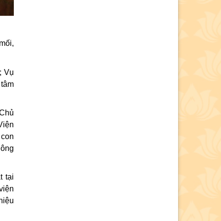
mối,
; Vụ
 tâm
 Chủ
Viện
 con
hông
 tại
viện
hiệu