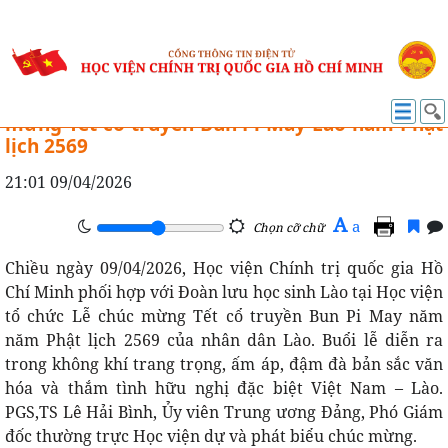
HỢP TÁC QUỐC TẾ
Học viện Chính trị quốc gia Hồ Chí Minh chúc
mừng Tết cổ truyền Bun Pi May Lào năm Phật
lịch 2569
21:01 09/04/2026
A
a
Chọn cỡ chữ
Chiều ngày 09/04/2026, Học viện Chính trị quốc gia Hồ
Chí Minh phối hợp với Đoàn lưu học sinh Lào tại Học viện
tổ chức Lễ chúc mừng Tết cổ truyền Bun Pi May năm
năm Phật lịch 2569 của nhân dân Lào. Buổi lễ diễn ra
trong không khí trang trọng, ấm áp, đậm đà bản sắc văn
hóa và thắm tình hữu nghị đặc biệt Việt Nam – Lào.
PGS,TS Lê Hải Bình, Ủy viên Trung ương Đảng, Phó Giám
đốc thường trực Học viện dự và phát biểu chúc mừng.