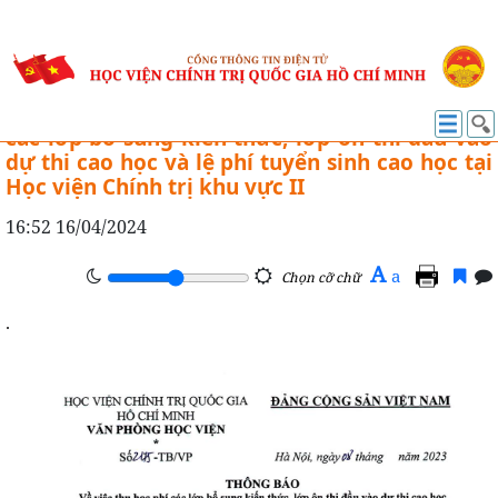
TUYỂN SINH
Thông báo số: 2175 -TB/VP về việc thu học phí
các lớp bổ sung kiến thức, lớp ôn thi đầu vào
dự thi cao học và lệ phí tuyển sinh cao học tại
Học viện Chính trị khu vực II
16:52 16/04/2024
A
a
Chọn cỡ chữ
.