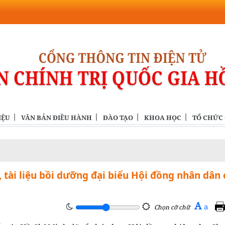
IỆU
VĂN BẢN ĐIỀU HÀNH
ĐÀO TẠO
KHOA HỌC
TỔ CHỨC
tài liệu bồi dưỡng đại biểu Hội đồng nhân dân 
A
a
Chọn cỡ chữ