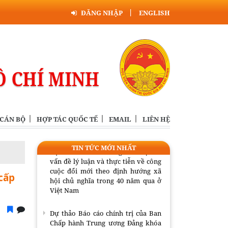
Dự thảo Báo cáo chính trị của Ban
ĐĂNG NHẬP
ENGLISH
Chấp hành Trung ương Đảng khóa
XIII tại Đại hội đại biểu toàn quốc
lần thứ XIV của Đảng
Danh sách Ủy viên Ban Thường vụ
Đảng ủy Học viện nhiệm kỳ 2025-
2030
Công bố toàn văn dự thảo các văn
kiện trình Đại hội đại biểu toàn
 CÁN BỘ
HỢP TÁC QUỐC TẾ
EMAIL
LIÊN HỆ
quốc lần thứ XIV của Đảng
TIN TỨC MỚI NHẤT
Dự thảo Báo cáo tổng kết một số
vấn đề lý luận và thực tiễn về công
cuộc đổi mới theo định hướng xã
cấp
hội chủ nghĩa trong 40 năm qua ở
Việt Nam
Dự thảo Báo cáo chính trị của Ban
Chấp hành Trung ương Đảng khóa