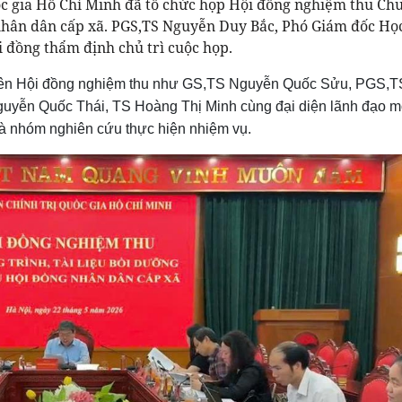
uốc gia Hồ Chí Minh đã tổ chức họp Hội đồng nghiệm thu C
g nhân dân cấp xã. PGS,TS Nguyễn Duy Bắc, Phó Giám đốc Họ
i đồng thẩm định chủ trì cuộc họp.
viên Hội đồng nghiệm thu như GS,TS Nguyễn Quốc Sửu, PGS,T
uyễn Quốc Thái, TS Hoàng Thị Minh cùng đại diện lãnh đạo m
và nhóm nghiên cứu thực hiện nhiệm vụ.