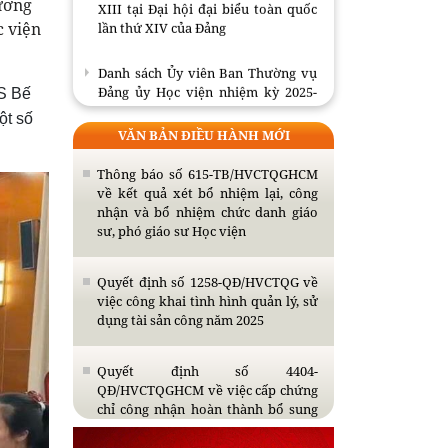
XIII tại Đại hội đại biểu toàn quốc
hương
lần thứ XIV của Đảng
c viện
Danh sách Ủy viên Ban Thường vụ
Đảng ủy Học viện nhiệm kỳ 2025-
S Bế
2030
ột số
VĂN BẢN ĐIỀU HÀNH MỚI
Công bố toàn văn dự thảo các văn
kiện trình Đại hội đại biểu toàn
Thông báo số 615-TB/HVCTQGHCM
quốc lần thứ XIV của Đảng
về kết quả xét bổ nhiệm lại, công
nhận và bổ nhiệm chức danh giáo
sư, phó giáo sư Học viện
Dự thảo Báo cáo tổng kết một số
vấn đề lý luận và thực tiễn về công
cuộc đổi mới theo định hướng xã
Quyết định số 1258-QĐ/HVCTQG về
hội chủ nghĩa trong 40 năm qua ở
việc công khai tình hình quản lý, sử
Việt Nam
dụng tài sản công năm 2025
Dự thảo Báo cáo chính trị của Ban
Quyết định số 4404-
Chấp hành Trung ương Đảng khóa
QĐ/HVCTQGHCM về việc cấp chứng
XIII tại Đại hội đại biểu toàn quốc
chỉ công nhận hoàn thành bổ sung
lần thứ XIV của Đảng
kiến thức dự tuyển đào tạo trình độ
thạc sĩ năm 2026