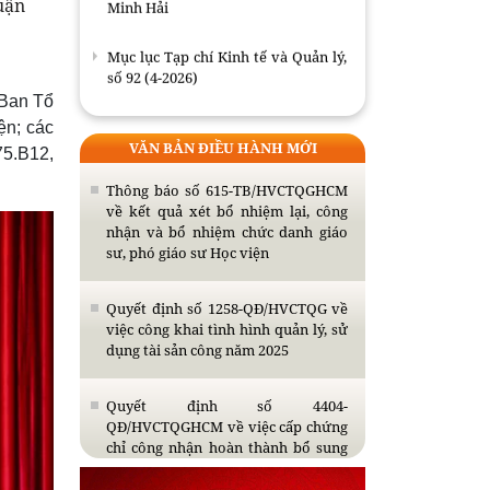
Minh Hải
uận
S
Mục lục Tạp chí Kinh tế và Quản lý,
số 92 (4-2026)
 Ban Tổ
Mục lục Tạp chí Kinh tế và Quản lý,
ện; các
số 90 (02-2026)
VĂN BẢN ĐIỀU HÀNH MỚI
75.B12,
Thông báo số 615-TB/HVCTQGHCM
Mục lục Tạp chí Kinh tế và Quản lý,
về kết quả xét bổ nhiệm lại, công
số 89 (01-2026)
nhận và bổ nhiệm chức danh giáo
sư, phó giáo sư Học viện
Quyết định số 1258-QĐ/HVCTQG về
việc công khai tình hình quản lý, sử
dụng tài sản công năm 2025
Quyết định số 4404-
QĐ/HVCTQGHCM về việc cấp chứng
chỉ công nhận hoàn thành bổ sung
kiến thức dự tuyển đào tạo trình độ
thạc sĩ năm 2026