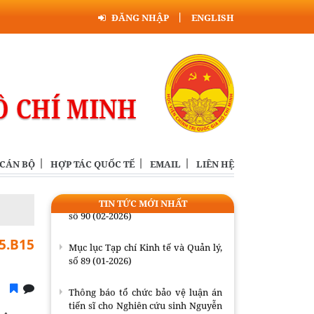
Mục lục Tạp chí Kinh tế và Quản lý,
ĐĂNG NHẬP
ENGLISH
số 90 (02-2026)
Mục lục Tạp chí Kinh tế và Quản lý,
số 89 (01-2026)
Thông báo tổ chức bảo vệ luận án
tiến sĩ cho Nghiên cứu sinh Nguyễn
Minh Hải
Mục lục Tạp chí Kinh tế và Quản lý,
 CÁN BỘ
HỢP TÁC QUỐC TẾ
EMAIL
LIÊN HỆ
số 92 (4-2026)
Mục lục Tạp chí Kinh tế và Quản lý,
TIN TỨC MỚI NHẤT
số 90 (02-2026)
75.B15
Mục lục Tạp chí Kinh tế và Quản lý,
số 89 (01-2026)
Thông báo tổ chức bảo vệ luận án
tiến sĩ cho Nghiên cứu sinh Nguyễn