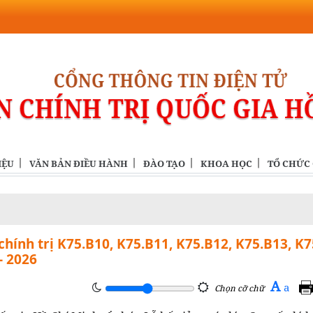
IỆU
VĂN BẢN ĐIỀU HÀNH
ĐÀO TẠO
KHOA HỌC
TỔ CHỨC
 chính trị K75.B10, K75.B11, K75.B12, K75.B13, K
- 2026
A
a
Chọn cỡ chữ