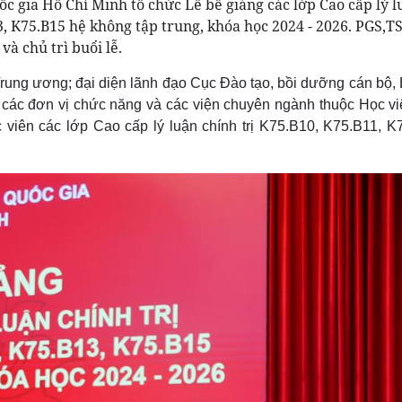
ốc gia Hồ Chí Minh tổ chức Lễ bế giảng các lớp Cao cấp lý l
3, K75.B15 hệ không tập trung, khóa học 2024 - 2026. PGS,T
à chủ trì buổi lễ.
Trung ương; đại diện lãnh đạo Cục Đào tạo, bồi dưỡng cán bộ,
 các đơn vị chức năng và các viện chuyên ngành thuộc Học vi
 viên các lớp Cao cấp lý luận chính trị K75.B10, K75.B11, K