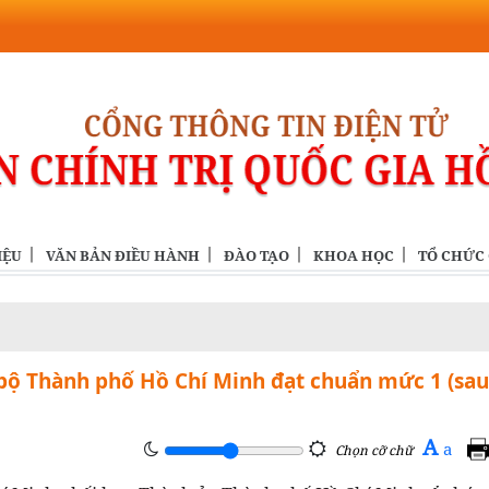
IỆU
VĂN BẢN ĐIỀU HÀNH
ĐÀO TẠO
KHOA HỌC
TỔ CHỨC
bộ Thành phố Hồ Chí Minh đạt chuẩn mức 1 (sau
A
a
Chọn cỡ chữ