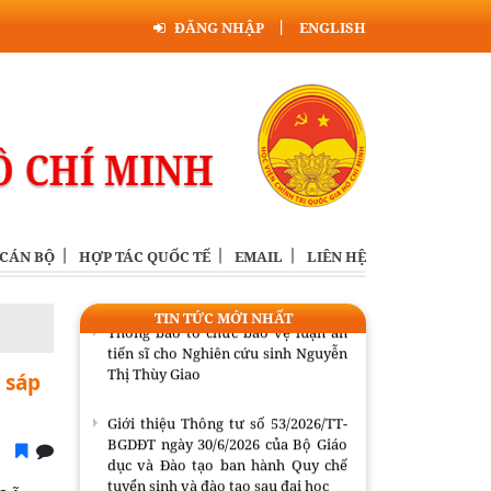
Giới thiệu Thông tư số 53/2026/TT-
ĐĂNG NHẬP
ENGLISH
BGDĐT ngày 30/6/2026 của Bộ Giáo
dục và Đào tạo ban hành Quy chế
tuyển sinh và đào tạo sau đại học
Đồng chí Uỷ viên Bộ Chính trị khoá
XIII, Chủ tịch Hội đồng Lý luận
Trung ương tiếp Trưởng đại diện
Viện FES tại Việt Nam
Bế giảng Lớp tập huấn giáo trình
Cao cấp lý luận chính trị và mô hình
 CÁN BỘ
HỢP TÁC QUỐC TẾ
EMAIL
LIÊN HỆ
đồng kiến tạo tri thức, giá trị mới
TIN TỨC MỚI NHẤT
Thông báo tổ chức bảo vệ luận án
tiến sĩ cho Nghiên cứu sinh Nguyễn
Thị Thùy Giao
 sáp
Giới thiệu Thông tư số 53/2026/TT-
BGDĐT ngày 30/6/2026 của Bộ Giáo
dục và Đào tạo ban hành Quy chế
tuyển sinh và đào tạo sau đại học