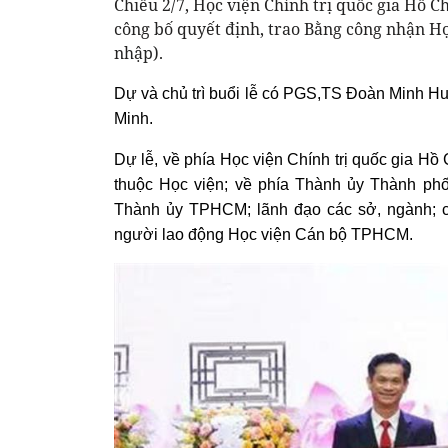
Chiều 2/7, Học viện Chính trị quốc gia Hồ 
công bố quyết định, trao Bằng công nhận H
nhập).
Dự và chủ trì buổi lễ có PGS,TS Đoàn Minh Huấ
Minh.
Dự lễ, về phía Học viện Chính trị quốc gia Hồ
thuộc Học viện; về phía Thành ủy Thành p
Thành ủy TPHCM; lãnh đạo các sở, ngành; cá
người lao động Học viện Cán bộ TPHCM.