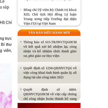
 Lễ
u sáp
Đồng chí Uỷ viên Bộ Chính trị khoá
XIII, Chủ tịch Hội đồng Lý luận
Trung ương tiếp Trưởng đại diện
Viện FES tại Việt Nam
 Hồ Chí
VĂN BẢN ĐIỀU HÀNH MỚI
Bế giảng Lớp tập huấn giáo trình
Cao cấp lý luận chính trị và mô hình
ng trực
đồng kiến tạo tri thức, giá trị mới
Thông báo số 615-TB/HVCTQGHCM
 Bí thư
về kết quả xét bổ nhiệm lại, công
g viên,
nhận và bổ nhiệm chức danh giáo
Thông báo tổ chức bảo vệ luận án
sư, phó giáo sư Học viện
tiến sĩ cho Nghiên cứu sinh Nguyễn
Thị Thùy Giao
Quyết định số 1258-QĐ/HVCTQG về
việc công khai tình hình quản lý, sử
Giới thiệu Thông tư số 53/2026/TT-
dụng tài sản công năm 2025
BGDĐT ngày 30/6/2026 của Bộ Giáo
dục và Đào tạo ban hành Quy chế
tuyển sinh và đào tạo sau đại học
Quyết định số 4404-
QĐ/HVCTQGHCM về việc cấp chứng
chỉ công nhận hoàn thành bổ sung
kiến thức dự tuyển đào tạo trình độ
thạc sĩ năm 2026