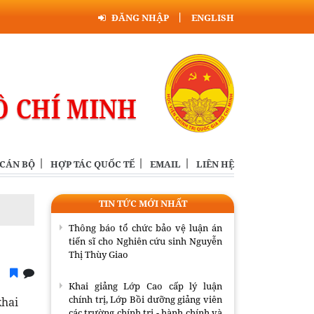
chính trị, Lớp Bồi dưỡng giảng viên
các trường chính trị - hành chính và
ĐĂNG NHẬP
ENGLISH
Lớp Bồi dưỡng công tác tuyên huấn
dành cho cán bộ của Đảng NDCM
Lào năm 2026
Đồng chí Uỷ viên Bộ Chính trị khoá
XIII, Chủ tịch Hội đồng Lý luận
Trung ương tiếp Trưởng đại diện
Viện FES tại Việt Nam
Bế giảng Lớp tập huấn giáo trình
 CÁN BỘ
HỢP TÁC QUỐC TẾ
EMAIL
LIÊN HỆ
Cao cấp lý luận chính trị và mô hình
đồng kiến tạo tri thức, giá trị mới
TIN TỨC MỚI NHẤT
Thông báo tổ chức bảo vệ luận án
tiến sĩ cho Nghiên cứu sinh Nguyễn
Thị Thùy Giao
Khai giảng Lớp Cao cấp lý luận
chính trị, Lớp Bồi dưỡng giảng viên
khai
các trường chính trị - hành chính và