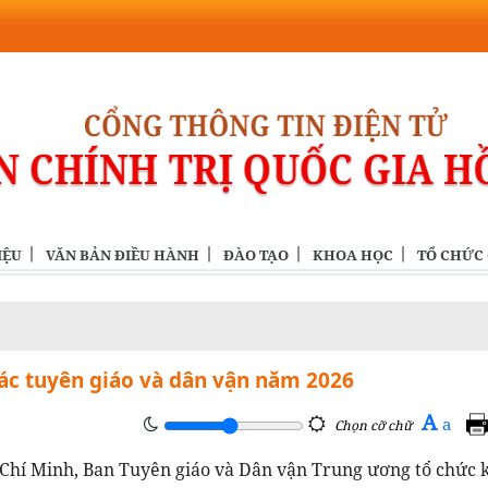
IỆU
VĂN BẢN ĐIỀU HÀNH
ĐÀO TẠO
KHOA HỌC
TỔ CHỨC
tác tuyên giáo và dân vận năm 2026
A
a
Chọn cỡ chữ
Hồ Chí Minh, Ban Tuyên giáo và Dân vận Trung ương tổ chức 