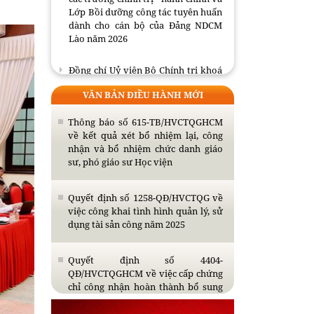
Lớp Bồi dưỡng công tác tuyên huấn
dành cho cán bộ của Đảng NDCM
Lào năm 2026
Đồng chí Uỷ viên Bộ Chính trị khoá
XIII, Chủ tịch Hội đồng Lý luận
Trung ương tiếp Trưởng đại diện
VĂN BẢN ĐIỀU HÀNH MỚI
Viện FES tại Việt Nam
Thông báo số 615-TB/HVCTQGHCM
Bế giảng Lớp tập huấn giáo trình
về kết quả xét bổ nhiệm lại, công
Cao cấp lý luận chính trị và mô hình
nhận và bổ nhiệm chức danh giáo
đồng kiến tạo tri thức, giá trị mới
sư, phó giáo sư Học viện
Thông báo tổ chức bảo vệ luận án
Quyết định số 1258-QĐ/HVCTQG về
tiến sĩ cho Nghiên cứu sinh Nguyễn
việc công khai tình hình quản lý, sử
Thị Thùy Giao
dụng tài sản công năm 2025
Quyết định số 4404-
QĐ/HVCTQGHCM về việc cấp chứng
chỉ công nhận hoàn thành bổ sung
kiến thức dự tuyển đào tạo trình độ
thạc sĩ năm 2026