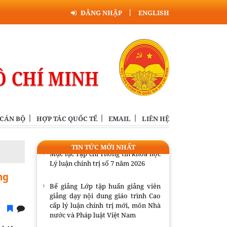
ĐĂNG NHẬP
ENGLISH
Bế giảng Lớp tập huấn giảng viên
giảng dạy nội dung giáo trình Cao
cấp lý luận chính trị mới, môn Nhà
nước và Pháp luật Việt Nam
Tọa đàm khoa học “Mô hình phát
triển Việt Nam trong tầm nhìn đến
năm 2130”
Hội thảo khoa học “Đồng chí Lê
Quang Đạo - nhà lãnh đạo tài năng
 CÁN BỘ
HỢP TÁC QUỐC TẾ
EMAIL
LIÊN HỆ
của Đảng và cách mạng Việt Nam”
TIN TỨC MỚI NHẤT
Mục lục Tạp chí Thông tin khoa học
Lý luận chính trị số 7 năm 2026
ng
Bế giảng Lớp tập huấn giảng viên
giảng dạy nội dung giáo trình Cao
cấp lý luận chính trị mới, môn Nhà
nước và Pháp luật Việt Nam