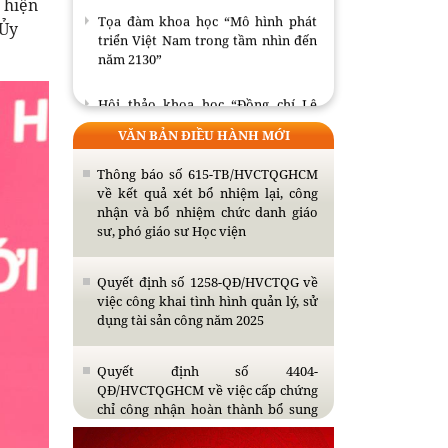
 hiện
Tọa đàm khoa học “Mô hình phát
 Ủy
triển Việt Nam trong tầm nhìn đến
năm 2130”
Hội thảo khoa học “Đồng chí Lê
Quang Đạo - nhà lãnh đạo tài năng
VĂN BẢN ĐIỀU HÀNH MỚI
của Đảng và cách mạng Việt Nam”
Thông báo số 615-TB/HVCTQGHCM
Mục lục Tạp chí Thông tin khoa học
về kết quả xét bổ nhiệm lại, công
Lý luận chính trị số 7 năm 2026
nhận và bổ nhiệm chức danh giáo
sư, phó giáo sư Học viện
Bế giảng Lớp tập huấn giảng viên
giảng dạy nội dung giáo trình Cao
Quyết định số 1258-QĐ/HVCTQG về
cấp lý luận chính trị mới, môn Nhà
việc công khai tình hình quản lý, sử
nước và Pháp luật Việt Nam
dụng tài sản công năm 2025
Quyết định số 4404-
QĐ/HVCTQGHCM về việc cấp chứng
chỉ công nhận hoàn thành bổ sung
kiến thức dự tuyển đào tạo trình độ
thạc sĩ năm 2026