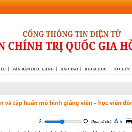
IỆU
VĂN BẢN ĐIỀU HÀNH
ĐÀO TẠO
KHOA HỌC
TỔ CHỨC
ện và tập huấn mô hình giảng viên – học viên đồ
A
a
Chọn cỡ chữ