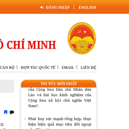
Phát huy sức mạnh tổng hợp, thực
ĐĂNG NHẬP
ENGLISH
hiện hiệu quả mục tiêu đối ngoại
của đất nước
Nghị định 307/2026/NĐ-CP về chính
sách với người có uy tín trong vùng
đồng bào dân tộc thiểu số
Triển khai nhiệm vụ tổng kết thực
tiễn và nghiên cứu sửa đổi, bổ sung
Điều lệ Đảng
 CÁN BỘ
HỢP TÁC QUỐC TẾ
EMAIL
LIÊN HỆ
Hội thảo khoa học quốc tế: “Nền
kinh tế độc lập, tự chủ: sáng kiến
TIN TỨC MỚI NHẤT
của Cộng hòa Dân chủ Nhân dân
Lào và bài học kinh nghiệm của
Cộng hòa xã hội chủ nghĩa Việt
Nam”.
Phát huy sức mạnh tổng hợp, thực
hiện hiệu quả mục tiêu đối ngoại
ận
của đất nước