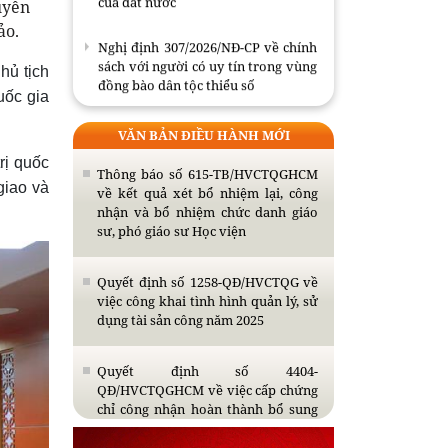
uyễn
ảo.
Nghị định 307/2026/NĐ-CP về chính
sách với người có uy tín trong vùng
hủ tịch
đồng bào dân tộc thiểu số
uốc gia
Triển khai nhiệm vụ tổng kết thực
VĂN BẢN ĐIỀU HÀNH MỚI
tiễn và nghiên cứu sửa đổi, bổ sung
Điều lệ Đảng
rị quốc
Thông báo số 615-TB/HVCTQGHCM
giao và
về kết quả xét bổ nhiệm lại, công
Hội thảo khoa học quốc tế: “Nền
nhận và bổ nhiệm chức danh giáo
kinh tế độc lập, tự chủ: sáng kiến
sư, phó giáo sư Học viện
của Cộng hòa Dân chủ Nhân dân
Lào và bài học kinh nghiệm của
Quyết định số 1258-QĐ/HVCTQG về
Cộng hòa xã hội chủ nghĩa Việt
việc công khai tình hình quản lý, sử
Nam”.
dụng tài sản công năm 2025
Phát huy sức mạnh tổng hợp, thực
hiện hiệu quả mục tiêu đối ngoại
Quyết định số 4404-
của đất nước
QĐ/HVCTQGHCM về việc cấp chứng
chỉ công nhận hoàn thành bổ sung
kiến thức dự tuyển đào tạo trình độ
Nghị định 307/2026/NĐ-CP về chính
thạc sĩ năm 2026