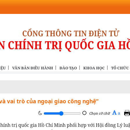
IỆU
VĂN BẢN ĐIỀU HÀNH
ĐÀO TẠO
KHOA HỌC
TỔ CHỨC
 và vai trò của ngoại giao công nghệ”
A
a
Chọn cỡ chữ
Chính trị quốc gia Hồ Chí Minh phối hợp với Hội đồng Lý lu