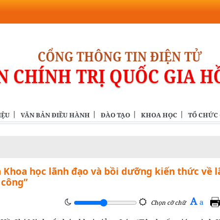
IỆU
VĂN BẢN ĐIỀU HÀNH
ĐÀO TẠO
KHOA HỌC
TỔ CHỨC
h Khoa học lãnh đạo và bồi dưỡng kiến thức về 
 công”
A
a
Chọn cỡ chữ