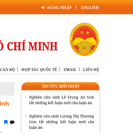
ĐĂNG NHẬP
ENGLISH
Triển khai nhiệm vụ tổng kết thực
tiễn và nghiên cứu sửa đổi, bổ sung
Điều lệ Đảng
Hội thảo khoa học quốc tế: “Nền
kinh tế độc lập, tự chủ: sáng kiến
của Cộng hòa Dân chủ Nhân dân
 CÁN BỘ
HỢP TÁC QUỐC TẾ
EMAIL
LIÊN HỆ
Lào và bài học kinh nghiệm của
Cộng hòa xã hội chủ nghĩa Việt
Nam”.
TIN TỨC MỚI NHẤT
Nghiên cứu sinh Lê Trọng An tóm
tắt những kết luận mới của luận án
lãnh
Nghiên cứu sinh Lương Thị Thương
tóm tắt những kết luận mới của
luận án