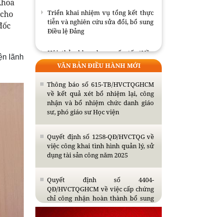
Khoa
Triển khai nhiệm vụ tổng kết thực
 cho
tiễn và nghiên cứu sửa đổi, bổ sung
đốc
Điều lệ Đảng
Hội thảo khoa học quốc tế: “Nền
ện lãnh
kinh tế độc lập, tự chủ: sáng kiến
VĂN BẢN ĐIỀU HÀNH MỚI
của Cộng hòa Dân chủ Nhân dân
Lào và bài học kinh nghiệm của
Thông báo số 615-TB/HVCTQGHCM
Cộng hòa xã hội chủ nghĩa Việt
về kết quả xét bổ nhiệm lại, công
Nam”.
nhận và bổ nhiệm chức danh giáo
sư, phó giáo sư Học viện
Nghiên cứu sinh Lê Trọng An tóm
tắt những kết luận mới của luận án
Quyết định số 1258-QĐ/HVCTQG về
việc công khai tình hình quản lý, sử
Nghiên cứu sinh Lương Thị Thương
dụng tài sản công năm 2025
tóm tắt những kết luận mới của
luận án
Quyết định số 4404-
QĐ/HVCTQGHCM về việc cấp chứng
Triển khai nhiệm vụ tổng kết thực
chỉ công nhận hoàn thành bổ sung
tiễn và nghiên cứu sửa đổi, bổ sung
kiến thức dự tuyển đào tạo trình độ
Điều lệ Đảng
thạc sĩ năm 2026