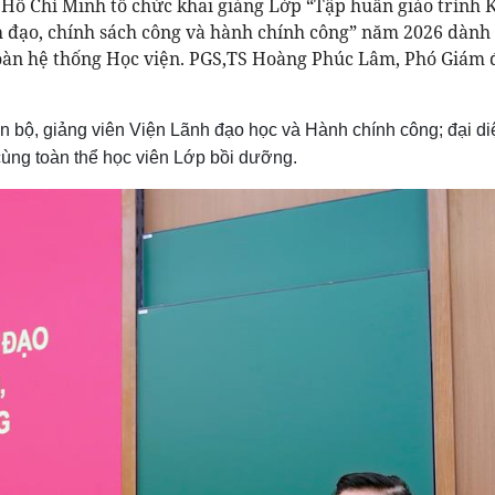
a Hồ Chí Minh tổ chức khai giảng Lớp “Tập huấn giáo trình 
h đạo, chính sách công và hành chính công” năm 2026 dành
 toàn hệ thống Học viện. PGS,TS Hoàng Phúc Lâm, Phó Giám 
n bộ, giảng viên Viện Lãnh đạo học và Hành chính công; đại di
ùng toàn thể học viên Lớp bồi dưỡng.