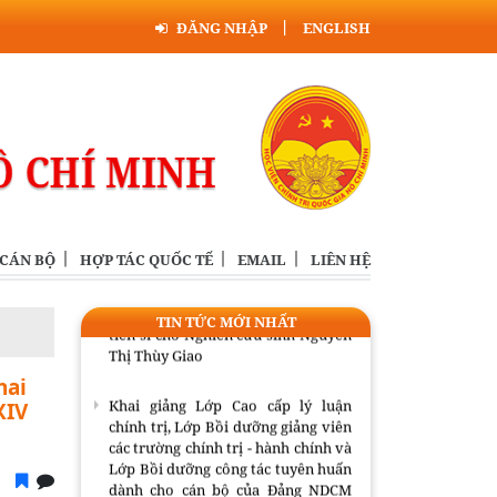
Lớp Bồi dưỡng công tác tuyên huấn
dành cho cán bộ của Đảng NDCM
ĐĂNG NHẬP
ENGLISH
Lào năm 2026
Đồng chí Uỷ viên Bộ Chính trị khoá
XIII, Chủ tịch Hội đồng Lý luận
Trung ương tiếp Trưởng đại diện
Viện FES tại Việt Nam
Bế giảng Lớp tập huấn giáo trình
Cao cấp lý luận chính trị và mô hình
đồng kiến tạo tri thức, giá trị mới
 CÁN BỘ
HỢP TÁC QUỐC TẾ
EMAIL
LIÊN HỆ
Thông báo tổ chức bảo vệ luận án
TIN TỨC MỚI NHẤT
tiến sĩ cho Nghiên cứu sinh Nguyễn
Thị Thùy Giao
hai
Khai giảng Lớp Cao cấp lý luận
XIV
chính trị, Lớp Bồi dưỡng giảng viên
các trường chính trị - hành chính và
Lớp Bồi dưỡng công tác tuyên huấn
dành cho cán bộ của Đảng NDCM