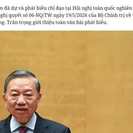
m đã dự và phát biểu chỉ đạo tại Hội nghị toàn quốc nghiên
 Nghị quyết số 06-NQ/TW ngày 19/5/2026 của Bộ Chính trị về 
g. Trân trọng giới thiệu toàn văn bài phát biểu.