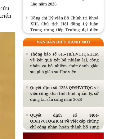
Lào năm 2026
 cứu,
Đồng chí Uỷ viên Bộ Chính trị khoá
triển
XIII, Chủ tịch Hội đồng Lý luận
Trung ương tiếp Trưởng đại diện
Viện FES tại Việt Nam
VĂN BẢN ĐIỀU HÀNH MỚI
Bế giảng Lớp tập huấn giáo trình
Cao cấp lý luận chính trị và mô hình
Thông báo số 615-TB/HVCTQGHCM
đồng kiến tạo tri thức, giá trị mới
về kết quả xét bổ nhiệm lại, công
nhận và bổ nhiệm chức danh giáo
sư, phó giáo sư Học viện
Thông báo tổ chức bảo vệ luận án
tiến sĩ cho Nghiên cứu sinh Nguyễn
Thị Thùy Giao
Quyết định số 1258-QĐ/HVCTQG về
việc công khai tình hình quản lý, sử
dụng tài sản công năm 2025
Quyết định số 4404-
QĐ/HVCTQGHCM về việc cấp chứng
chỉ công nhận hoàn thành bổ sung
kiến thức dự tuyển đào tạo trình độ
thạc sĩ năm 2026