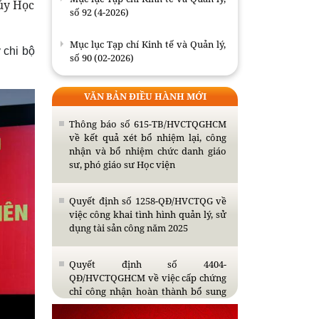
 ủy Học
số 92 (4-2026)
Mục lục Tạp chí Kinh tế và Quản lý,
 chi bộ
số 90 (02-2026)
Mục lục Tạp chí Kinh tế và Quản lý,
VĂN BẢN ĐIỀU HÀNH MỚI
số 89 (01-2026)
Thông báo số 615-TB/HVCTQGHCM
về kết quả xét bổ nhiệm lại, công
nhận và bổ nhiệm chức danh giáo
sư, phó giáo sư Học viện
Quyết định số 1258-QĐ/HVCTQG về
việc công khai tình hình quản lý, sử
dụng tài sản công năm 2025
Quyết định số 4404-
QĐ/HVCTQGHCM về việc cấp chứng
chỉ công nhận hoàn thành bổ sung
kiến thức dự tuyển đào tạo trình độ
thạc sĩ năm 2026