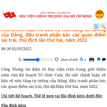
CUỘC THI VIẾT CHÍNH LUẬN KHOA HỌC
Kế hoạch 762-KH/HVCTQG tổ chức Cuộc thi
viết chính luận về bảo vệ nền tảng tư tưởng
của Đảng, đấu tranh phản bác các quan điểm
sai trái, thù địch lần thứ hai, năm 2022
06:30 02/03/2022
A
a
Chọn cỡ chữ
Cổng Thông tin điện tử Học viện trân trọng giới thiệu
toàn văn Kế hoạch Tổ chức Cuộc thi viết chính luận về
bảo vệ nền tảng tư tưởng của Đảng, đấu tranh phản bác
các quan điểm sai trái, thù địchlần thứ hai, năm 2022
Chi tiết Kế hoạch, Thể lệ xem tại file đính kèm dưới đây
:
File đính kèm