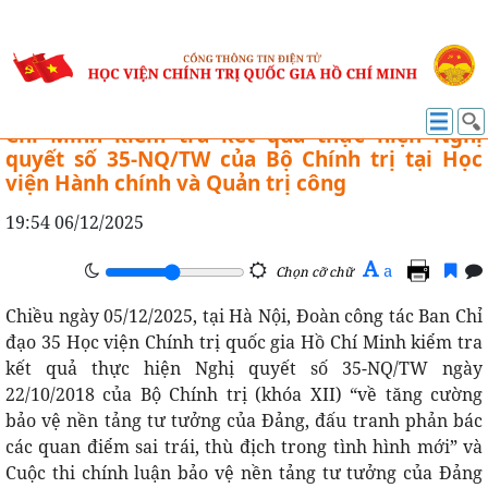
HỌC VIỆN TRỰC THUỘC
Ban Chỉ đạo 35 Học viện Chính trị quốc gia Hồ
Chí Minh kiểm tra kết quả thực hiện Nghị
quyết số 35-NQ/TW của Bộ Chính trị tại Học
viện Hành chính và Quản trị công
19:54 06/12/2025
A
a
Chọn cỡ chữ
Chiều ngày 05/12/2025, tại Hà Nội, Đoàn công tác Ban Chỉ
đạo 35 Học viện Chính trị quốc gia Hồ Chí Minh kiểm tra
kết quả thực hiện Nghị quyết số 35-NQ/TW ngày
22/10/2018 của Bộ Chính trị (khóa XII) “về tăng cường
bảo vệ nền tảng tư tưởng của Đảng, đấu tranh phản bác
các quan điểm sai trái, thù địch trong tình hình mới” và
Cuộc thi chính luận bảo vệ nền tảng tư tưởng của Đảng