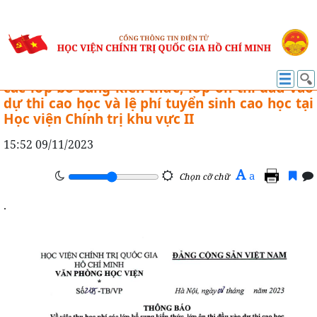
TUYỂN SINH
Thông báo số: 2175 -TB/VP về việc thu học phí
các lớp bổ sung kiến thức, lớp ôn thi đầu vào
dự thi cao học và lệ phí tuyển sinh cao học tại
Học viện Chính trị khu vực II
15:52 09/11/2023
A
a
Chọn cỡ chữ
.