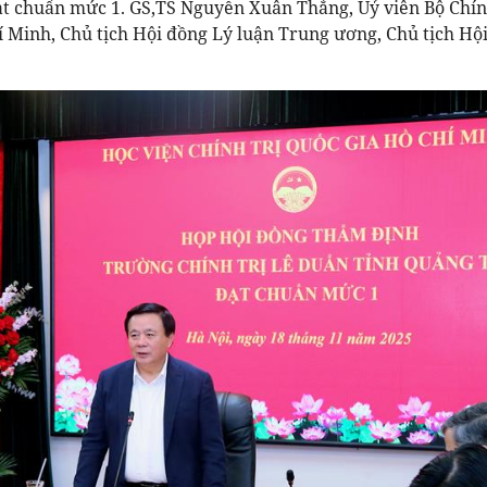
t chuẩn mức 1. GS,TS Nguyễn Xuân Thắng, Uỷ viên Bộ Chính
í Minh, Chủ tịch Hội đồng Lý luận Trung ương, Chủ tịch Hộ