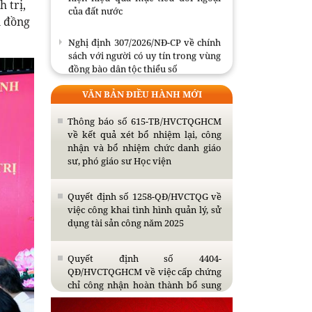
 trị,
của đất nước
i đồng
Nghị định 307/2026/NĐ-CP về chính
sách với người có uy tín trong vùng
đồng bào dân tộc thiểu số
VĂN BẢN ĐIỀU HÀNH MỚI
Triển khai nhiệm vụ tổng kết thực
tiễn và nghiên cứu sửa đổi, bổ sung
Thông báo số 615-TB/HVCTQGHCM
Điều lệ Đảng
về kết quả xét bổ nhiệm lại, công
nhận và bổ nhiệm chức danh giáo
Hội thảo khoa học quốc tế: “Nền
sư, phó giáo sư Học viện
kinh tế độc lập, tự chủ: sáng kiến
của Cộng hòa Dân chủ Nhân dân
Lào và bài học kinh nghiệm của
Quyết định số 1258-QĐ/HVCTQG về
Cộng hòa xã hội chủ nghĩa Việt
việc công khai tình hình quản lý, sử
Nam”.
dụng tài sản công năm 2025
Phát huy sức mạnh tổng hợp, thực
Quyết định số 4404-
hiện hiệu quả mục tiêu đối ngoại
QĐ/HVCTQGHCM về việc cấp chứng
của đất nước
chỉ công nhận hoàn thành bổ sung
kiến thức dự tuyển đào tạo trình độ
Nghị định 307/2026/NĐ-CP về chính
thạc sĩ năm 2026