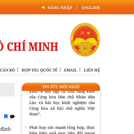
ĐĂNG NHẬP
ENGLISH
Phát huy sức mạnh tổng hợp, thực
hiện hiệu quả mục tiêu đối ngoại
của đất nước
Nghị định 307/2026/NĐ-CP về chính
sách với người có uy tín trong vùng
đồng bào dân tộc thiểu số
Triển khai nhiệm vụ tổng kết thực
tiễn và nghiên cứu sửa đổi, bổ sung
 CÁN BỘ
HỢP TÁC QUỐC TẾ
EMAIL
LIÊN HỆ
Điều lệ Đảng
Hội thảo khoa học quốc tế: “Nền
TIN TỨC MỚI NHẤT
kinh tế độc lập, tự chủ: sáng kiến
của Cộng hòa Dân chủ Nhân dân
Lào và bài học kinh nghiệm của
Cộng hòa xã hội chủ nghĩa Việt
Nam”.
Phát huy sức mạnh tổng hợp, thực
 định
hiện hiệu quả mục tiêu đối ngoại