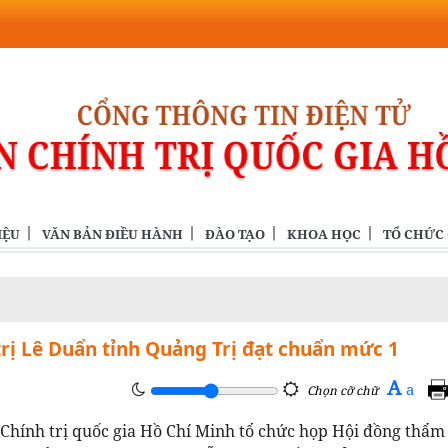
IỆU
VĂN BẢN ĐIỀU HÀNH
ĐÀO TẠO
KHOA HỌC
TỔ CHỨC
rị Lê Duẩn tỉnh Quảng Trị đạt chuẩn mức 1
A
a
Chọn cỡ chữ
n Chính trị quốc gia Hồ Chí Minh tổ chức họp Hội đồng thẩm