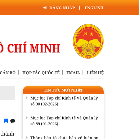
ĐĂNG NHẬP
ENGLISH
Mục lục Tạp chí Kinh tế và Quản lý,
số 90 (02-2026)
Mục lục Tạp chí Kinh tế và Quản lý,
số 89 (01-2026)
Thông báo tổ chức bảo vệ luận án
tiến sĩ cho Nghiên cứu sinh Nguyễn
Minh Hải
 CÁN BỘ
HỢP TÁC QUỐC TẾ
EMAIL
LIÊN HỆ
Mục lục Tạp chí Kinh tế và Quản lý,
số 92 (4-2026)
TIN TỨC MỚI NHẤT
Mục lục Tạp chí Kinh tế và Quản lý,
số 90 (02-2026)
Mục lục Tạp chí Kinh tế và Quản lý,
số 89 (01-2026)
 thành
Thông báo tổ chức bảo vệ luận án