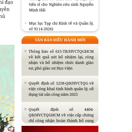
hỉ đạo
tiến sĩ cho Nghiên cứu sinh Nguyễn
Minh Hải
guyễn
Chủ
Mục lục Tạp chí Kinh tế và Quản lý,
số 92 (4-2026)
VĂN BẢN ĐIỀU HÀNH MỚI
Mục lục Tạp chí Kinh tế và Quản lý,
số 90 (02-2026)
Thông báo số 615-TB/HVCTQGHCM
về kết quả xét bổ nhiệm lại, công
Mục lục Tạp chí Kinh tế và Quản lý,
nhận và bổ nhiệm chức danh giáo
số 89 (01-2026)
sư, phó giáo sư Học viện
Quyết định số 1258-QĐ/HVCTQG về
việc công khai tình hình quản lý, sử
dụng tài sản công năm 2025
Quyết định số 4404-
QĐ/HVCTQGHCM về việc cấp chứng
chỉ công nhận hoàn thành bổ sung
kiến thức dự tuyển đào tạo trình độ
thạc sĩ năm 2026