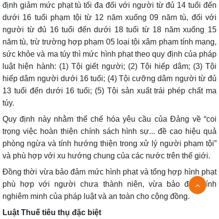
định giảm mức phạt tù tối đa đối với người từ đủ 14 tuổi đến
dưới 16 tuổi phạm tội từ 12 năm xuống 09 năm tù, đối với
người từ đủ 16 tuổi đến dưới 18 tuổi từ 18 năm xuống 15
năm tù, trừ trường hợp phạm 05 loại tội xâm phạm tính mạng,
sức khỏe và ma túy thì mức hình phạt theo quy định của pháp
luật hiện hành: (1) Tội giết người; (2) Tội hiếp dâm; (3) Tội
hiếp dâm người dưới 16 tuổi; (4) Tội cưỡng dâm người từ đủ
13 tuổi đến dưới 16 tuổi; (5) Tội sản xuất trái phép chất ma
túy.
Quy định này nhằm thể chế hóa yêu cầu của Đảng về “coi
trọng việc hoàn thiện chính sách hình sự... đề cao hiệu quả
phòng ngừa và tính hướng thiện trong xử lý người phạm tội”
và phù hợp với xu hướng chung của các nước trên thế giới.
Đồng thời vừa bảo đảm mức hình phạt và tổng hợp hình phạt
phù hợp với người chưa thành niên, vừa bảo đảm tính
nghiêm minh của pháp luật và an toàn cho cộng đồng.
Luật Thuế tiêu thụ đặc biệt