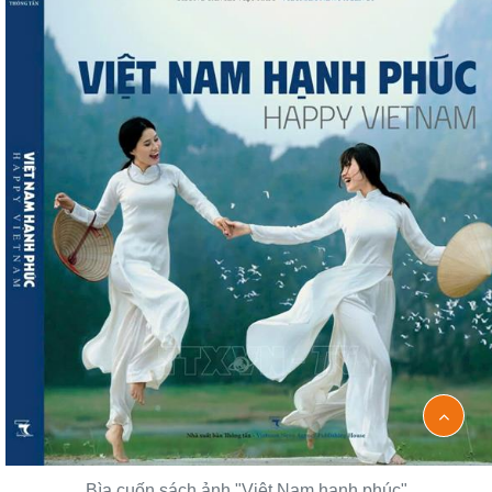
Bìa cuốn sách ảnh "Việt Nam hạnh phúc"