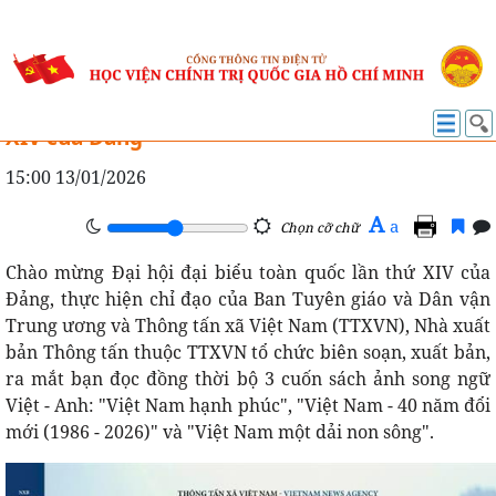
GIỚI THIỆU SÁCH
Ra mắt ba cuốn sách ảnh chào mừng Đại hội
XIV của Đảng
15:00 13/01/2026
A
a
Chọn cỡ chữ
Chào mừng Đại hội đại biểu toàn quốc lần thứ XIV của
Đảng, thực hiện chỉ đạo của Ban Tuyên giáo và Dân vận
Trung ương và Thông tấn xã Việt Nam (TTXVN), Nhà xuất
bản Thông tấn thuộc TTXVN tổ chức biên soạn, xuất bản,
ra mắt bạn đọc đồng thời bộ 3 cuốn sách ảnh song ngữ
Việt - Anh: "Việt Nam hạnh phúc", "Việt Nam - 40 năm đổi
mới (1986 - 2026)" và "Việt Nam một dải non sông".