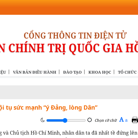
IỆU
VĂN BẢN ĐIỀU HÀNH
ĐÀO TẠO
KHOA HỌC
TỔ CHỨC
i tụ sức mạnh “ý Đảng, lòng Dân”
A
a
Chọn cỡ chữ
 và Chủ tịch Hồ Chí Minh, nhân dân ta đã nhất tề đứng lên