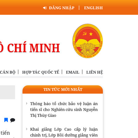
Khai giảng Lớp Cao cấp lý luận
chính trị, Lớp Bồi dưỡng giảng viên
ĐĂNG NHẬP
ENGLISH
các trường chính trị - hành chính và
Lớp Bồi dưỡng công tác tuyên huấn
dành cho cán bộ của Đảng NDCM
Lào năm 2026
Đồng chí Uỷ viên Bộ Chính trị khoá
XIII, Chủ tịch Hội đồng Lý luận
Trung ương tiếp Trưởng đại diện
Viện FES tại Việt Nam
 CÁN BỘ
HỢP TÁC QUỐC TẾ
EMAIL
LIÊN HỆ
Bế giảng Lớp tập huấn giáo trình
Cao cấp lý luận chính trị và mô hình
đồng kiến tạo tri thức, giá trị mới
TIN TỨC MỚI NHẤT
Thông báo tổ chức bảo vệ luận án
tiến sĩ cho Nghiên cứu sinh Nguyễn
Thị Thùy Giao
Khai giảng Lớp Cao cấp lý luận
 tiến
chính trị, Lớp Bồi dưỡng giảng viên