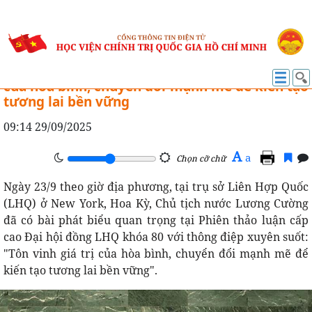
HỢP TÁC QUỐC TẾ
Chủ tịch nước Lương Cường: Tôn vinh giá trị
của hoà bình, chuyển đổi mạnh mẽ để kiến tạo
tương lai bền vững
09:14 29/09/2025
A
a
Chọn cỡ chữ
Ngày 23/9 theo giờ địa phương, tại trụ sở Liên Hợp Quốc
(LHQ) ở New York, Hoa Kỳ, Chủ tịch nước Lương Cường
đã có bài phát biểu quan trọng tại Phiên thảo luận cấp
cao Đại hội đồng LHQ khóa 80 với thông điệp xuyên suốt:
"Tôn vinh giá trị của hòa bình, chuyển đổi mạnh mẽ để
kiến tạo tương lai bền vững".