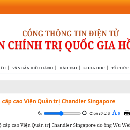
IỆU
VĂN BẢN ĐIỀU HÀNH
ĐÀO TẠO
KHOA HỌC
TỔ CHỨC
 cấp cao Viện Quản trị Chandler Singapore
A
a
Chọn cỡ chữ
bộ cấp cao Viện Quản trị Chandler Singapore do ông Wu We