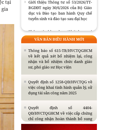
c tại
BGDĐT ngày 30/6/2026 của Bộ Giáo
 gia
dục và Đào tạo ban hành Quy chế
tuyển sinh và đào tạo sau đại học
Thông tin khoa học “Phát huy vai
trò Ngoại giao công nghệ đã góp
VĂN BẢN ĐIỀU HÀNH MỚI
phần phát triển khoa học công
nghệ, đổi mới sáng tạo và chuyển
Thông báo số 615-TB/HVCTQGHCM
đổi số, trong đó có xây dựng nền
về kết quả xét bổ nhiệm lại, công
công nghệ AI tiên tiến”
nhận và bổ nhiệm chức danh giáo
sư, phó giáo sư Học viện
Bế giảng Lớp tập huấn giáo trình
Cao cấp lý luận chính trị và mô hình
đồng kiến tạo tri thức, giá trị mới
Quyết định số 1258-QĐ/HVCTQG về
việc công khai tình hình quản lý, sử
dụng tài sản công năm 2025
Thông báo tổ chức bảo vệ luận án
tiến sĩ cho Nghiên cứu sinh Nguyễn
Thị Thùy Giao
Quyết định số 4404-
QĐ/HVCTQGHCM về việc cấp chứng
Giới thiệu Thông tư số 53/2026/TT-
chỉ công nhận hoàn thành bổ sung
BGDĐT ngày 30/6/2026 của Bộ Giáo
kiến thức dự tuyển đào tạo trình độ
dục và Đào tạo ban hành Quy chế
thạc sĩ năm 2026