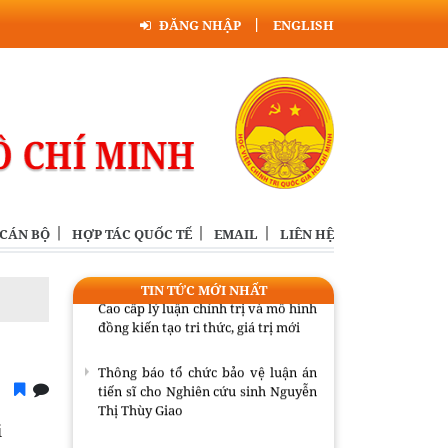
ĐĂNG NHẬP
ENGLISH
Giới thiệu Thông tư số 53/2026/TT-
BGDĐT ngày 30/6/2026 của Bộ Giáo
dục và Đào tạo ban hành Quy chế
tuyển sinh và đào tạo sau đại học
Thông tin khoa học “Phát huy vai
trò Ngoại giao công nghệ đã góp
phần phát triển khoa học công
nghệ, đổi mới sáng tạo và chuyển
đổi số, trong đó có xây dựng nền
 CÁN BỘ
HỢP TÁC QUỐC TẾ
EMAIL
LIÊN HỆ
công nghệ AI tiên tiến”
Bế giảng Lớp tập huấn giáo trình
TIN TỨC MỚI NHẤT
Cao cấp lý luận chính trị và mô hình
đồng kiến tạo tri thức, giá trị mới
Thông báo tổ chức bảo vệ luận án
tiến sĩ cho Nghiên cứu sinh Nguyễn
Thị Thùy Giao
i
Giới thiệu Thông tư số 53/2026/TT-