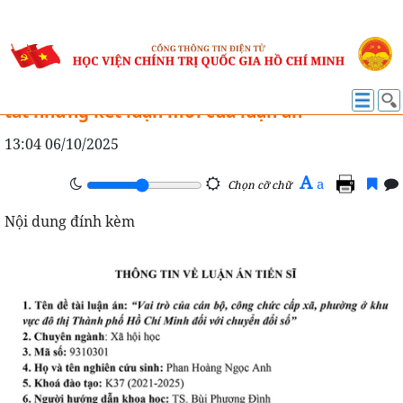
ĐẠI HỌC VÀ SAU ĐẠI HỌC
Nghiên cứu sinh Phan Hoàng Ngọc Anh tóm
tắt những kết luận mới của luận án
13:04 06/10/2025
A
a
Chọn cỡ chữ
Nội dung đính kèm