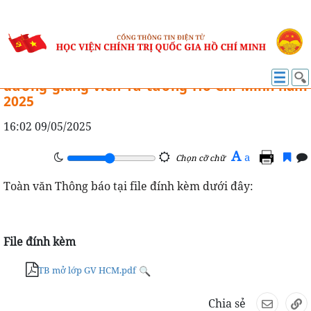
TỔ CHỨC - CÁN BỘ
Thông báo 316-TB/HVCTQG về mở Lớp bồi
dưỡng giảng viên Tư tưởng Hồ Chí Minh năm
2025
16:02 09/05/2025
A
a
Chọn cỡ chữ
Toàn văn Thông báo tại file đính kèm dưới đây:
File đính kèm
TB mở lớp GV HCM.pdf
Chia sẻ